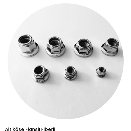
Altıköşe Flanşlı Fiberli