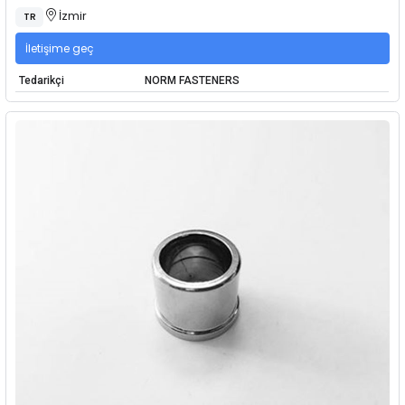
İzmir
TR
İletişime geç
Tedarikçi
NORM FASTENERS