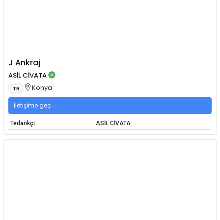
J Ankraj
ASİL CİVATA
Konya
TR
İletişime geç
Tedarikçi
ASİL CİVATA