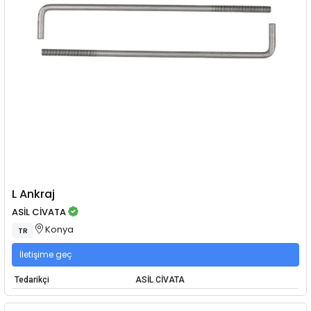
L Ankraj
ASİL CİVATA
Konya
TR
İletişime geç
Tedarikçi
ASİL CİVATA