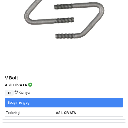
V Bolt
ASİL CİVATA
Konya
TR
İletişime geç
Tedarikçi
ASİL CİVATA