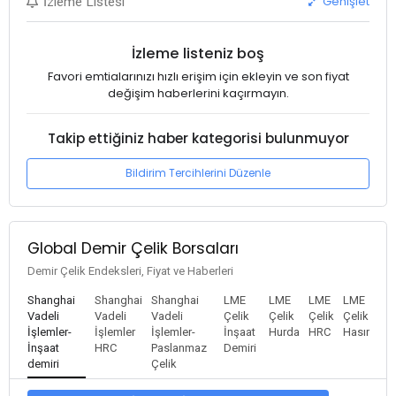
Genişlet
İzleme Listesi
İzleme listeniz boş
Favori emtialarınızı hızlı erişim için ekleyin ve son fiyat
değişim haberlerini kaçırmayın.
Takip ettiğiniz haber kategorisi bulunmuyor
Bildirim Tercihlerini Düzenle
Global Demir Çelik Borsaları
Demir Çelik Endeksleri, Fiyat ve Haberleri
Shanghai
Shanghai
Shanghai
LME
LME
LME
LME
Vadeli
Vadeli
Vadeli
Çelik
Çelik
Çelik
Çelik
İşlemler-
İşlemler
İşlemler-
İnşaat
Hurda
HRC
Hasır
İnşaat
HRC
Paslanmaz
Demiri
demiri
Çelik