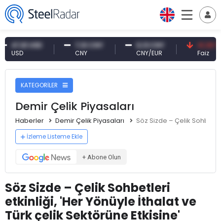
7,61 USD
7,10 CNY
0,13 CNY
41,30 TRY
SD
CNY
CNY/EUR
Faiz
KATEGORİLER
Demir Çelik Piyasaları
Haberler
Demir Çelik Piyasaları
Söz Sizde – Çelik Sohbetleri
İzleme Listeme Ekle
+ Abone Olun
Söz Sizde – Çelik Sohbetleri
etkinliği, 'Her Yönüyle İthalat ve
Türk çelik Sektörüne Etkisine'