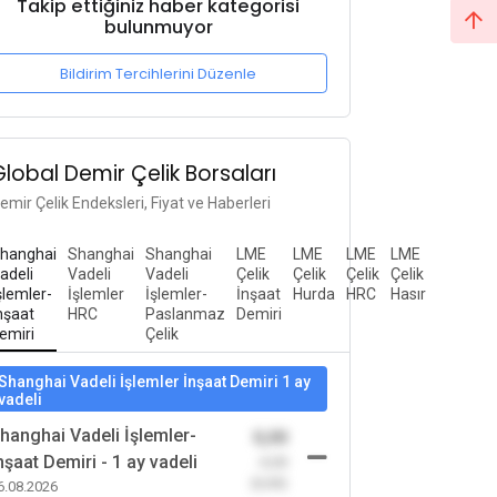
Takip ettiğiniz haber kategorisi
bulunmuyor
Bildirim Tercihlerini Düzenle
Global Demir Çelik Borsaları
emir Çelik Endeksleri, Fiyat ve Haberleri
hanghai
Shanghai
Shanghai
LME
LME
LME
LME
adeli
Vadeli
Vadeli
Çelik
Çelik
Çelik
Çelik
şlemler-
İşlemler
İşlemler-
İnşaat
Hurda
HRC
Hasır
nşaat
HRC
Paslanmaz
Demiri
emiri
Çelik
Shanghai Vadeli İşlemler İnşaat Demiri 1 ay
vadeli
hanghai Vadeli İşlemler-
0,00
nşaat Demiri - 1 ay vadeli
-0,00
(0,00)
6.08.2026