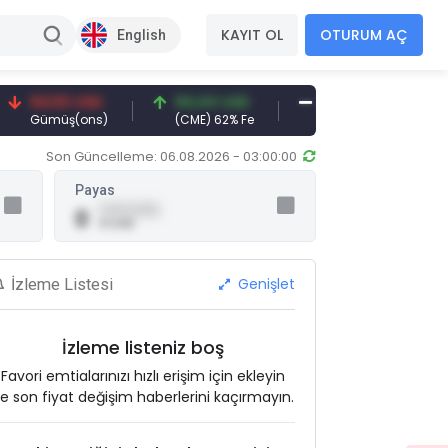
KAYIT OL
OTURUM AÇ
English
94,50 USD
94,44 USD
377,25 USD
6
Gümüş(ons)
(CME) 62% Fe
Gemi Söküm
Al
Son Güncelleme: 06.08.2026 - 03:00:00
Payas
0,00 (0,00)
0
0 USD
Genişlet
İzleme Listesi
İzleme listeniz boş
Favori emtialarınızı hızlı erişim için ekleyin
e son fiyat değişim haberlerini kaçırmayın.