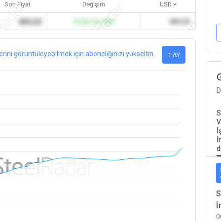
Son Fiyat
Değişim
USD
489,00
+9,00 (%1,84)
489,00
lerini görüntüleyebilmek için aboneliğinizi yükseltin.
1 AY
D
S
V
İ
İ
d
S
İ
0