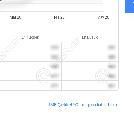
Mar 26
Nis 26
May 26
En Yüksek
En Düşük
510
501
502
485
490
469
477
466
471
461
LME Çelik HRC ile ilgili daha fazla