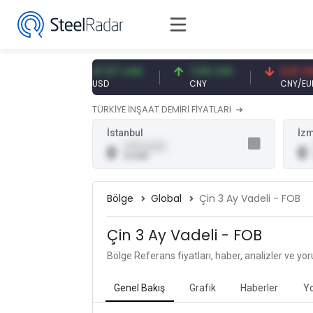
1 EUR
47,57 USD
7,09 CNY
0,13 CNY
USD
CNY
CNY/EUR
TÜRKİYE İNŞAAT DEMİRİ FİYATLARI
İstanbul
İzm
0,00 (0,00)
0
0
0 USD
Bölge
Global
Çin 3 Ay Vadeli - FOB
Çin 3 Ay Vadeli - FOB
Bölge Referans fiyatları, haber, analizler ve yo
Genel Bakış
Grafik
Haberler
Y