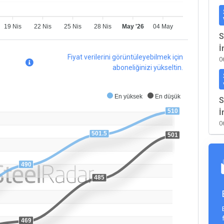
19 Nis
22 Nis
25 Nis
28 Nis
May '26
04 May
S
İ
Fiyat verilerini görüntüleyebilmek için
0
aboneliğinizi yükseltin.
En yüksek
En düşük
S
İ
510
0
501.5
501
490
485
469