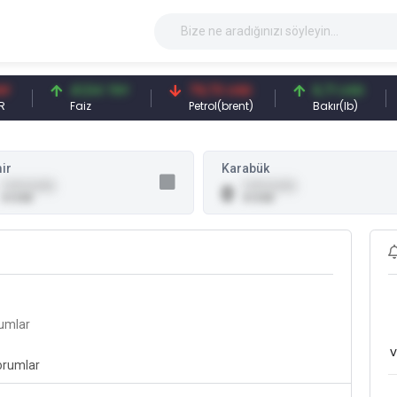
41,54 TRY
79,73 USD
6,71 USD
Faiz
Petrol(brent)
Bakır(lb)
ir
Karabük
0,00 (0,00)
0,00 (0,00)
0
0 USD
0 USD
rumlar
v
orumlar