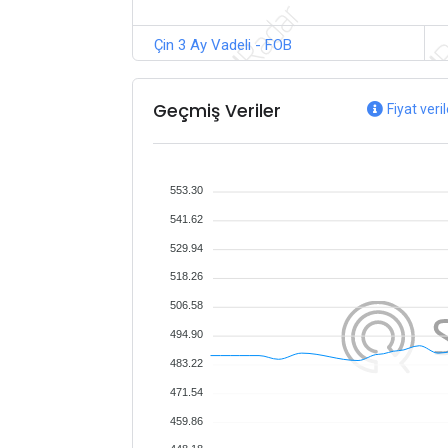
Çin 3 Ay Vadeli - FOB
Geçmiş Veriler
Fiyat veri
553.30
541.62
529.94
518.26
506.58
494.90
483.22
471.54
459.86