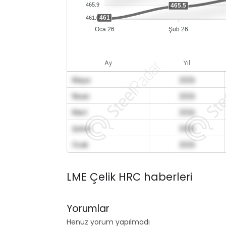
465.9
465.5
461
461.0
Oca 26
Şub 26
Ay
Yıl
Mayıs
2026
Nisan
2026
Mart
2026
Şubat
2026
Ocak
2026
LME Çelik HRC haberleri
Yorumlar
Henüz yorum yapılmadı