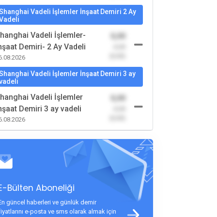
Shanghai Vadeli İşlemler İnşaat Demiri 2 Ay
Vadeli
hanghai Vadeli İşlemler-
0,00
nşaat Demiri- 2 Ay Vadeli
-0,00
(0,00)
6.08.2026
Shanghai Vadeli İşlemler İnşaat Demiri 3 ay
vadeli
hanghai Vadeli İşlemler
0,00
nşaat Demiri 3 ay vadeli
-0,00
(0,00)
6.08.2026
E-Bülten Aboneliği
En güncel haberleri ve günlük demir
fiyatlarını e-posta ve sms olarak almak için