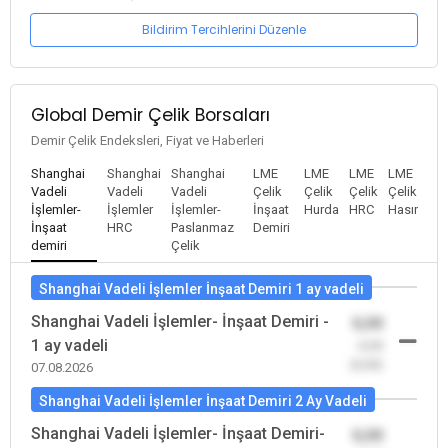
Bildirim Tercihlerini Düzenle
Global Demir Çelik Borsaları
Demir Çelik Endeksleri, Fiyat ve Haberleri
Shanghai
Shanghai
Shanghai
LME
LME
LME
LME
Vadeli
Vadeli
Vadeli
Çelik
Çelik
Çelik
Çelik
İşlemler-
İşlemler
İşlemler-
İnşaat
Hurda
HRC
Hasır
İnşaat
HRC
Paslanmaz
Demiri
demiri
Çelik
Shanghai Vadeli İşlemler İnşaat Demiri 1 ay vadeli
Shanghai Vadeli İşlemler- İnşaat Demiri -
0,00
1 ay vadeli
-0,00
(0,00)
07.08.2026
Shanghai Vadeli İşlemler İnşaat Demiri 2 Ay Vadeli
Shanghai Vadeli İşlemler- İnşaat Demiri-
0,00