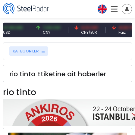
 USD
7,09 CNY
0,13 CNY
41,53 TRY
CNY
CNY/EUR
Faiz
KATEGORİLER
rio tinto Etiketine ait haberler
rio tinto