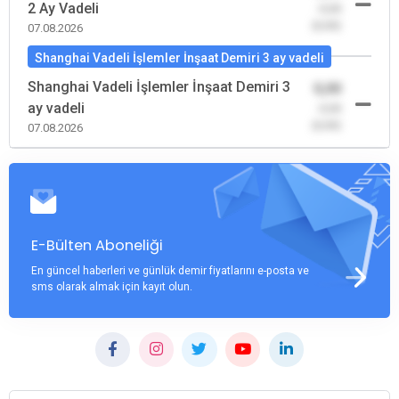
2 Ay Vadeli
-0,00
(0,00)
07.08.2026
Shanghai Vadeli İşlemler İnşaat Demiri 3 ay vadeli
Shanghai Vadeli İşlemler İnşaat Demiri 3
0,00
ay vadeli
-0,00
(0,00)
07.08.2026
E-Bülten Aboneliği
En güncel haberleri ve günlük demir fiyatlarını e-posta ve
sms olarak almak için kayıt olun.