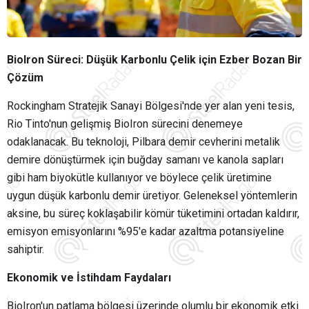
BioIron Süreci: Düşük Karbonlu Çelik için Ezber Bozan Bir
Çözüm
Rockingham Stratejik Sanayi Bölgesi'nde yer alan yeni tesis,
Rio Tinto'nun gelişmiş BioIron sürecini denemeye
odaklanacak.
Bu teknoloji, Pilbara demir cevherini metalik
demire dönüştürmek için buğday samanı ve kanola sapları
gibi ham biyokütle kullanıyor ve böylece çelik üretimine
uygun düşük karbonlu demir üretiyor.
Geleneksel yöntemlerin
aksine, bu süreç koklaşabilir kömür tüketimini ortadan kaldırır,
emisyon emisyonlarını %95'e kadar azaltma potansiyeline
sahiptir.
Ekonomik ve İstihdam Faydaları
BioIron'un patlama bölgesi üzerinde olumlu bir ekonomik etki