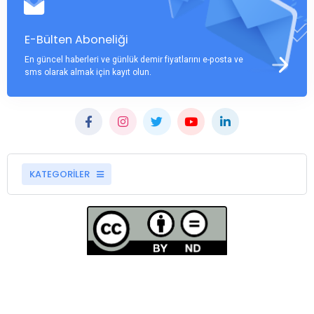
E-Bülten Aboneliği
En güncel haberleri ve günlük demir fiyatlarını e-posta ve
sms olarak almak için kayıt olun.
KATEGORİLER