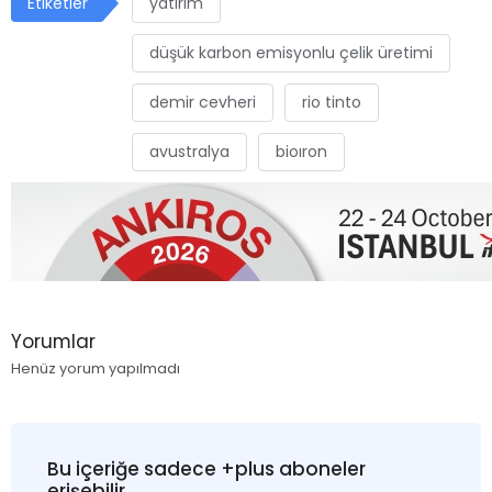
Etiketler
yatırım
düşük karbon emisyonlu çelik üretimi
demir cevheri
rio tinto
avustralya
bioıron
Yorumlar
Henüz yorum yapılmadı
Bu içeriğe sadece +plus aboneler
erişebilir.