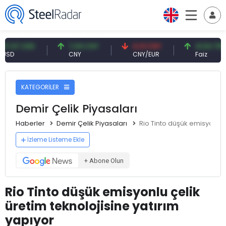
 USD
7,09 CNY
0,13 CNY
41,54 TRY
CNY
CNY/EUR
Faiz
KATEGORİLER
Demir Çelik Piyasaları
Haberler
Demir Çelik Piyasaları
Rio Tinto düşük emisyonlu ç
İzleme Listeme Ekle
+ Abone Olun
Rio Tinto düşük emisyonlu çelik
üretim teknolojisine yatırım
yapıyor