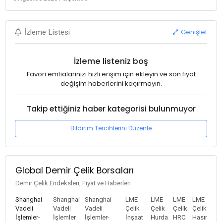
Genişlet
İzleme Listesi
İzleme listeniz boş
Favori emtialarınızı hızlı erişim için ekleyin ve son fiyat
değişim haberlerini kaçırmayın.
Takip ettiğiniz haber kategorisi bulunmuyor
Bildirim Tercihlerini Düzenle
Global Demir Çelik Borsaları
Demir Çelik Endeksleri, Fiyat ve Haberleri
Shanghai
Shanghai
Shanghai
LME
LME
LME
LME
Vadeli
Vadeli
Vadeli
Çelik
Çelik
Çelik
Çelik
İşlemler-
İşlemler
İşlemler-
İnşaat
Hurda
HRC
Hasır