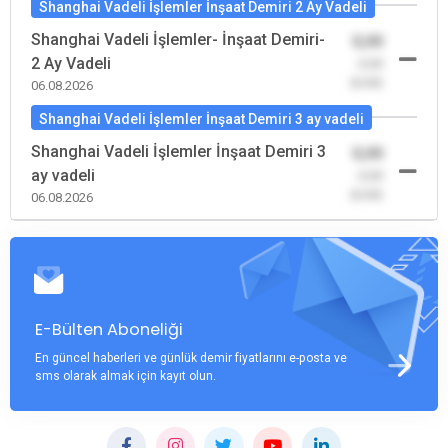
Shanghai Vadeli İşlemler İnşaat Demiri 2 Ay Vadeli
Shanghai Vadeli İşlemler- İnşaat Demiri-
0,00
2 Ay Vadeli
-0,00
(0,00)
06.08.2026
Shanghai Vadeli İşlemler İnşaat Demiri 3 ay vadeli
Shanghai Vadeli İşlemler İnşaat Demiri 3
0,00
ay vadeli
-0,00
(0,00)
06.08.2026
E-Bülten Aboneliği
En güncel haberleri ve günlük demir fiyatlarını e-posta ve
sms olarak almak için kayıt olun.