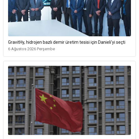
GravitHy, hidrojen bazlı demir üretim tesisi için Danieli'yi seçti
6 Ağustos 2026 Perşembe