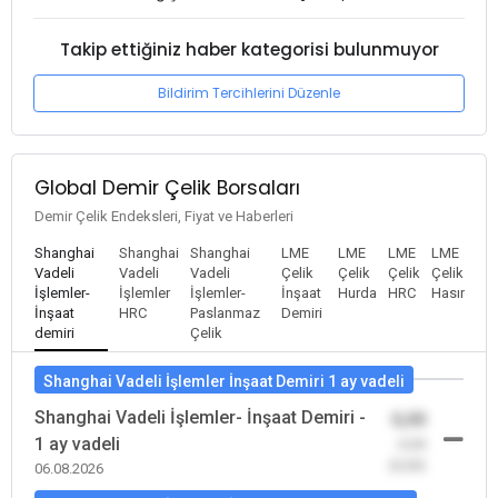
Takip ettiğiniz haber kategorisi bulunmuyor
Bildirim Tercihlerini Düzenle
Global Demir Çelik Borsaları
Demir Çelik Endeksleri, Fiyat ve Haberleri
Shanghai
Shanghai
Shanghai
LME
LME
LME
LME
Vadeli
Vadeli
Vadeli
Çelik
Çelik
Çelik
Çelik
İşlemler-
İşlemler
İşlemler-
İnşaat
Hurda
HRC
Hasır
İnşaat
HRC
Paslanmaz
Demiri
demiri
Çelik
Shanghai Vadeli İşlemler İnşaat Demiri 1 ay vadeli
Shanghai Vadeli İşlemler- İnşaat Demiri -
0,00
1 ay vadeli
-0,00
(0,00)
06.08.2026