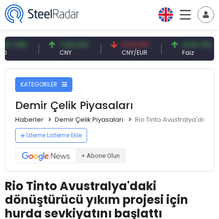
USD
7,09 CNY
0,13 CNY
41,54 TRY
CNY
CNY/EUR
Faiz
KATEGORİLER
Demir Çelik Piyasaları
Haberler
Demir Çelik Piyasaları
Rio Tinto Avustralya'daki d
İzleme Listeme Ekle
+ Abone Olun
Rio Tinto Avustralya'daki
dönüştürücü yıkım projesi için
hurda sevkiyatını başlattı