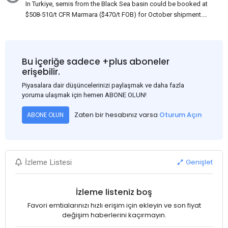
In Turkiye, semis from the Black Sea basin could be booked at
$508-510/t CFR Marmara ($470/t FOB) for October shipment.
While some customers claim that Russian origin was offered,
other participants admit that it could be only Belarus or Donbas.
Around 10,000 t of Belarusian product is available from the
market. Information about sales of 15,000-20,000 t at $485/t
Bu içeriğe sadece +plus aboneler
CFR around two weeks ago was circulating in the market, but it
erişebilir.
could not be confirmed at the time of publication. This was a re-
Piyasalara dair düşüncelerinizi paylaşmak ve daha fazla
export of Donbas material provided by a Russian mill.
yoruma ulaşmak için hemen ABONE OLUN!
Zaten bir hesabınız varsa
Oturum Açın
ABONE OLUN
Genişlet
İzleme Listesi
İzleme listeniz boş
Favori emtialarınızı hızlı erişim için ekleyin ve son fiyat
değişim haberlerini kaçırmayın.