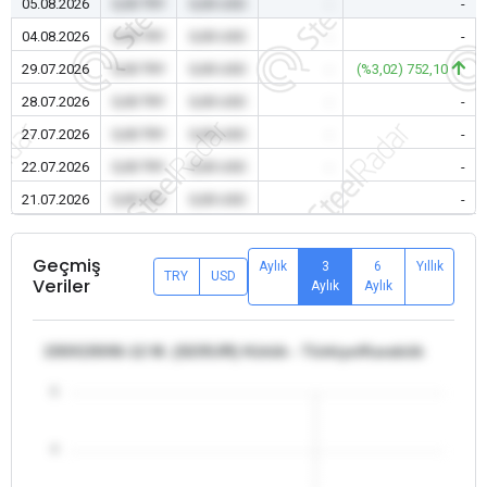
05.08.2026
0,00 TRY
0,00 USD
-
-
04.08.2026
0,00 TRY
0,00 USD
-
-
29.07.2026
0,00 TRY
0,00 USD
-
(%3,02) 752,10
28.07.2026
0,00 TRY
0,00 USD
-
-
27.07.2026
0,00 TRY
0,00 USD
-
-
22.07.2026
0,00 TRY
0,00 USD
-
-
21.07.2026
0,00 TRY
0,00 USD
-
-
Geçmiş
Aylık
3
6
Yıllık
TRY
USD
Veriler
Aylık
Aylık
150X150X6-12 M. (S235JR) Kütük - Türkiye/Karabük
5
4