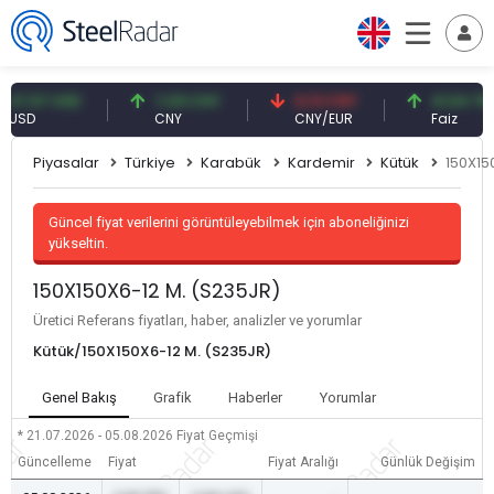
57 USD
7,09 CNY
0,13 CNY
41,54 TRY
CNY
CNY/EUR
Faiz
Piyasalar
Türkiye
Karabük
Kardemir
Kütük
150X15
Güncel fiyat verilerini görüntüleyebilmek için aboneliğinizi
yükseltin.
150X150X6-12 M. (S235JR)
Üretici Referans fiyatları, haber, analizler ve yorumlar
Kütük/150X150X6-12 M. (S235JR)
Genel Bakış
Grafik
Haberler
Yorumlar
* 21.07.2026 - 05.08.2026
Fiyat Geçmişi
Güncelleme
Fiyat
Fiyat Aralığı
Günlük Değişim