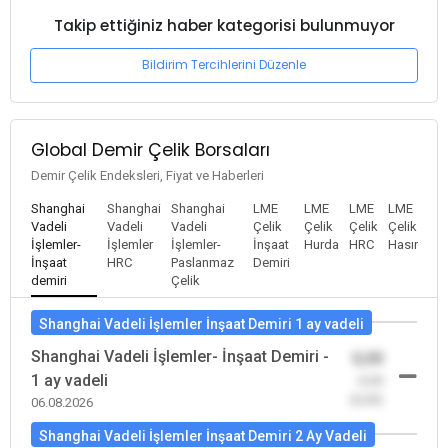
Takip ettiğiniz haber kategorisi bulunmuyor
Bildirim Tercihlerini Düzenle
Global Demir Çelik Borsaları
Demir Çelik Endeksleri, Fiyat ve Haberleri
Shanghai
Shanghai
Shanghai
LME
LME
LME
LME
Vadeli
Vadeli
Vadeli
Çelik
Çelik
Çelik
Çelik
İşlemler-
İşlemler
İşlemler-
İnşaat
Hurda
HRC
Hasır
İnşaat
HRC
Paslanmaz
Demiri
demiri
Çelik
Shanghai Vadeli İşlemler İnşaat Demiri 1 ay vadeli
Shanghai Vadeli İşlemler- İnşaat Demiri -
0,00
1 ay vadeli
-0,00
(0,00)
06.08.2026
Shanghai Vadeli İşlemler İnşaat Demiri 2 Ay Vadeli