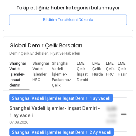
Takip ettiğiniz haber kategorisi bulunmuyor
Bildirim Tercihlerini Düzenle
Global Demir Çelik Borsaları
Demir Çelik Endeksleri, Fiyat ve Haberleri
Shanghai
Shanghai
Shanghai
LME
LME
LME
LME
Vadeli
Vadeli
Vadeli
Çelik
Çelik
Çelik
Çelik
İşlemler-
İşlemler
İşlemler-
İnşaat
Hurda
HRC
Hasır
İnşaat
HRC
Paslanmaz
Demiri
demiri
Çelik
Shanghai Vadeli İşlemler İnşaat Demiri 1 ay vadeli
Shanghai Vadeli İşlemler- İnşaat Demiri -
0,00
1 ay vadeli
-0,00
(0,00)
07.08.2026
Shanghai Vadeli İşlemler İnşaat Demiri 2 Ay Vadeli