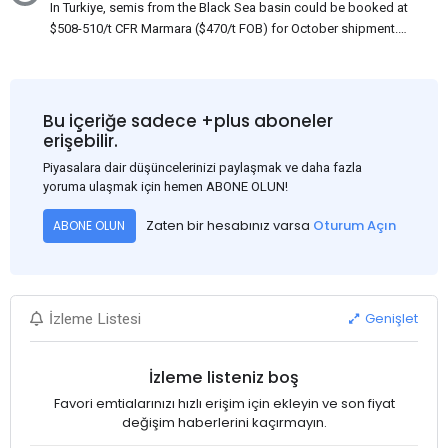
In Turkiye, semis from the Black Sea basin could be booked at
$508-510/t CFR Marmara ($470/t FOB) for October shipment.
While some customers claim that Russian origin was offered,
other participants admit that it could be only Belarus or Donbas.
Around 10,000 t of Belarusian product is available from the
market. Information about sales of 15,000-20,000 t at $485/t
Bu içeriğe sadece +plus aboneler
CFR around two weeks ago was circulating in the market, but it
erişebilir.
could not be confirmed at the time of publication. This was a re-
Piyasalara dair düşüncelerinizi paylaşmak ve daha fazla
export of Donbas material provided by a Russian mill.
yoruma ulaşmak için hemen ABONE OLUN!
Zaten bir hesabınız varsa
Oturum Açın
ABONE OLUN
Genişlet
İzleme Listesi
İzleme listeniz boş
Favori emtialarınızı hızlı erişim için ekleyin ve son fiyat
değişim haberlerini kaçırmayın.