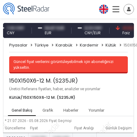
,10 CNY
54,87 EUR
0,13 CNY
41,53 TRY
CNY
EUR
CNY/EUR
Faiz
Piyasalar
Türkiye
Karabük
Kardemir
Kütük
150X15
Güncel fiyat verilerini görüntüleyebilmek için aboneliğinizi
yükseltin.
150X150X6-12 M. (S235JR)
Üretici Referans fiyatları, haber, analizler ve yorumlar
Kütük/150X150X6-12 M. (S235JR)
Genel Bakış
Grafik
Haberler
Yorumlar
* 21.07.2026 - 05.08.2026
Fiyat Geçmişi
Güncelleme
Fiyat
Fiyat Aralığı
Günlük Değişim