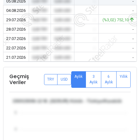
05.08.2026
0,00 TRY
0,00 USD
-
-
04.08.2026
0,00 TRY
0,00 USD
-
-
29.07.2026
0,00 TRY
0,00 USD
-
(%3,02) 752,10
28.07.2026
0,00 TRY
0,00 USD
-
-
27.07.2026
0,00 TRY
0,00 USD
-
-
22.07.2026
0,00 TRY
0,00 USD
-
-
21.07.2026
0,00 TRY
0,00 USD
-
-
Geçmiş
Aylık
3
6
Yıllık
TRY
USD
Veriler
Aylık
Aylık
150X150X6-12 M. (S235JR) Kütük - Türkiye/Karabük
5
4