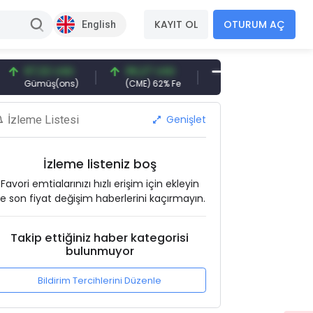
KAYIT OL
OTURUM AÇ
English
97,32 USD
96,27 USD
377,25 USD
6
Gümüş(ons)
(CME) 62% Fe
Gemi Söküm
A
Genişlet
İzleme Listesi
İzleme listeniz boş
Favori emtialarınızı hızlı erişim için ekleyin
e son fiyat değişim haberlerini kaçırmayın.
Takip ettiğiniz haber kategorisi
bulunmuyor
Bildirim Tercihlerini Düzenle