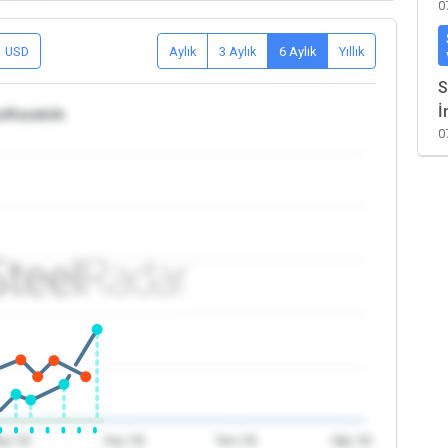
0
USD
Aylık
3 Aylık
6 Aylık
Yıllık
S
İ
e/Karabük
0
ay '26
Haz '26
Tem '26
Ağu '26