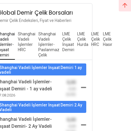
Global Demir Çelik Borsaları
emir Çelik Endeksleri, Fiyat ve Haberleri
hanghai
Shanghai
Shanghai
LME
LME
LME
LME
adeli
Vadeli
Vadeli
Çelik
Çelik
Çelik
Çelik
şlemler-
İşlemler
İşlemler-
İnşaat
Hurda
HRC
Hasır
nşaat
HRC
Paslanmaz
Demiri
emiri
Çelik
Shanghai Vadeli İşlemler İnşaat Demiri 1 ay
vadeli
hanghai Vadeli İşlemler-
0,00
nşaat Demiri - 1 ay vadeli
-0,00
(0,00)
7.08.2026
Shanghai Vadeli İşlemler İnşaat Demiri 2 Ay
Vadeli
hanghai Vadeli İşlemler-
0,00
nşaat Demiri- 2 Ay Vadeli
-0,00