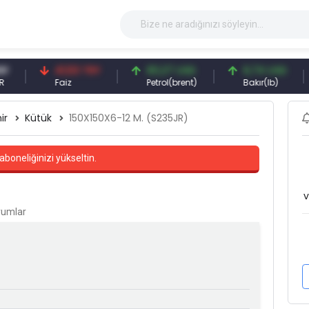
41,53 TRY
83,27 USD
6,74 USD
Faiz
Petrol(brent)
Bakır(lb)
ir
Kütük
150X150X6-12 M. (S235JR)
aboneliğinizi yükseltin.
v
orumlar