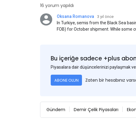
16 yorum yapıldı
Oksana Romanova
3 yıl önce
In Turkiye, semis from the Black Sea ba
FOB) for October shipment. While some cu
participants admit that it could be only 
is available from the market. Information
two weeks ago was circulating in the mark
publication. This was a re-export of Donba
Bu içeriğe sadece +plus abonel
Piyasalara dair düşüncelerinizi paylaşmak
Zaten bir hesabınız var
ABONE OLUN
Gündem
Demir Çelik Piyasaları
Eko