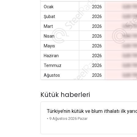
Ocak
2026
0,00 T
Şubat
2026
0,00 T
Mart
2026
0,00 T
Nisan
2026
0,00 T
Mayıs
2026
0,00 T
Haziran
2026
0,00 T
Temmuz
2026
0,00 T
Ağustos
2026
0,00 T
Kütük haberleri
Türkiye’nin kütük ve blum ithalatı ilk yarı
• 9 Ağustos 2026 Pazar