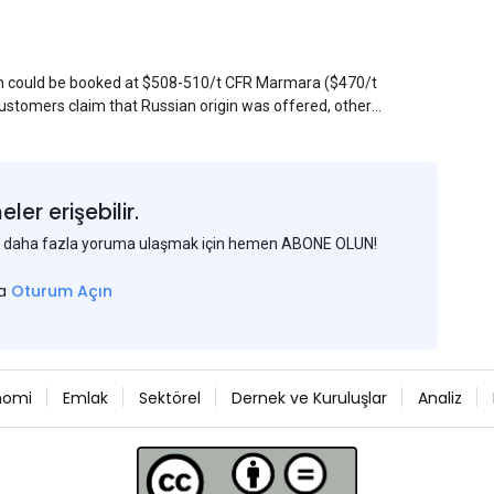
sin could be booked at $508-510/t CFR Marmara ($470/t
stomers claim that Russian origin was offered, other
Belarus or Donbas. Around 10,000 t of Belarusian product
 about sales of 15,000-20,000 t at $485/t CFR around
et, but it could not be confirmed at the time of
s material provided by a Russian mill.
er erişebilir.
 ve daha fazla yoruma ulaşmak için hemen ABONE OLUN!
sa
Oturum Açın
nomi
Emlak
Sektörel
Dernek ve Kuruluşlar
Analiz