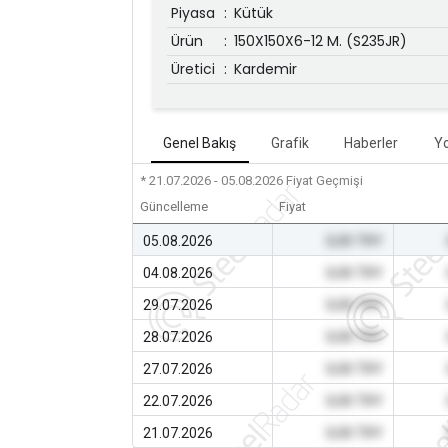
Piyasa
:
Kütük
Ürün
:
150X150X6-12 M. (S235JR)
Üretici
:
Kardemir
Genel Bakış
Grafik
Haberler
Y
* 21.07.2026 - 05.08.2026
Fiyat Geçmişi
Güncelleme
Fiyat
05.08.2026
0,00 TRY
04.08.2026
0,00 TRY
29.07.2026
0,00 TRY
28.07.2026
0,00 TRY
27.07.2026
0,00 TRY
22.07.2026
0,00 TRY
21.07.2026
0,00 TRY