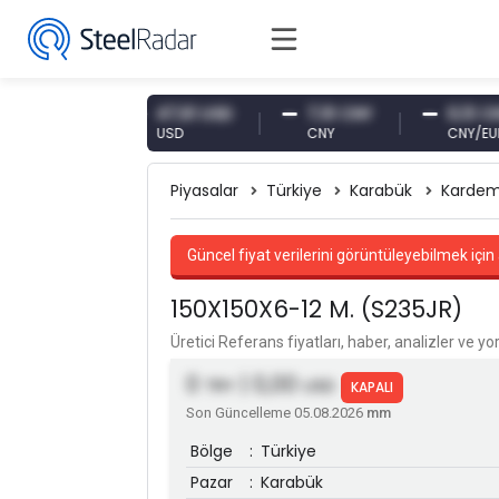
87 EUR
47,61 USD
7,10 CNY
0,13 CNY
USD
CNY
CNY/EUR
Piyasalar
Türkiye
Karabük
Kardem
Güncel fiyat verilerini görüntüleyebilmek için 
150X150X6-12 M. (S235JR)
Üretici Referans fiyatları, haber, analizler ve y
0
| 0,00
TRY
USD
KAPALI
Son Güncelleme 05.08.2026
mm
Bölge
:
Türkiye
Pazar
:
Karabük