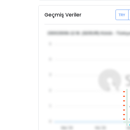
Geçmiş Veriler
TRY
150X150X6-12 M. (S235JR) Kütük - Türkiy
5
4
3
2
1
0
Mar '26
Nis '26
M