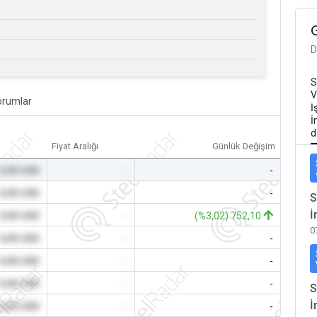
D
S
V
orumlar
İ
İ
d
Fiyat Aralığı
Günlük Değişim
0,00 USD
-
-
0,00 USD
-
-
S
İ
0,00 USD
-
(%3,02) 752,10
0
0,00 USD
-
-
0,00 USD
-
-
0,00 USD
-
-
S
İ
0,00 USD
-
-