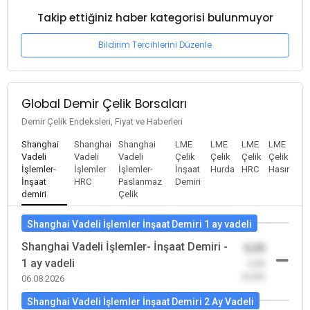
Takip ettiğiniz haber kategorisi bulunmuyor
Bildirim Tercihlerini Düzenle
Global Demir Çelik Borsaları
Demir Çelik Endeksleri, Fiyat ve Haberleri
Shanghai
Shanghai
Shanghai
LME
LME
LME
LME
Vadeli
Vadeli
Vadeli
Çelik
Çelik
Çelik
Çelik
İşlemler-
İşlemler
İşlemler-
İnşaat
Hurda
HRC
Hasır
İnşaat
HRC
Paslanmaz
Demiri
demiri
Çelik
Shanghai Vadeli İşlemler İnşaat Demiri 1 ay vadeli
Shanghai Vadeli İşlemler- İnşaat Demiri -
0,00
1 ay vadeli
-0,00
(0,00)
06.08.2026
Shanghai Vadeli İşlemler İnşaat Demiri 2 Ay Vadeli