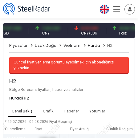
57 USD
7,09 CNY
0,13 CNY
41,54 TRY
CNY
CNY/EUR
Faiz
Piyasalar
Uzak Doğu
Vietnam
Hurda
H2
Güncel fiyat verilerini görüntüleyebilmek için aboneliğinizi
yükseltin.
H2
Bölge Referans fiyatları, haber ve analizler
Hurda/H2
Genel Bakış
Grafik
Haberler
Yorumlar
* 29.07.2026 - 06.08.2026
Fiyat Geçmişi
Güncelleme
Fiyat
Fiyat Aralığı
Günlük Değişim