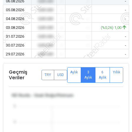
06.08.2026
0,00 USD
-
-
-
05.08.2026
0,00 USD
-
-
-
04.08.2026
0,00 USD
-
-
-
03.08.2026
0,00 USD
-
-
(%0,26) 1,00
31.07.2026
0,00 USD
-
-
-
30.07.2026
0,00 USD
-
-
-
29.07.2026
0,00 USD
-
-
-
Geçmiş
Aylık
3
6
Yıllık
TRY
USD
Veriler
Aylık
Aylık
H2 Hurda - Uzak Doğu/Vietnam
5
4