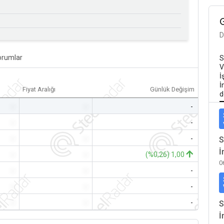
D
orumlar
S
V
İ
İ
Fiyat Aralığı
Günlük Değişim
d
-
-
-
-
-
-
-
-
-
S
İ
-
-
(%0,26) 1,00
0
-
-
-
-
-
-
-
-
-
S
İ