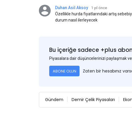
Duhan Asil Aksoy
1 yıl önce
Özellikle hurda fiyatlarındaki artış sebebi
durum nasıl ilerleyecek
Bu içeriğe sadece +plus abonel
Piyasalara dair düşüncelerinizi paylaşmak
Zaten bir hesabınız var
ABONE OLUN
Gündem
Demir Çelik Piyasaları
Eko