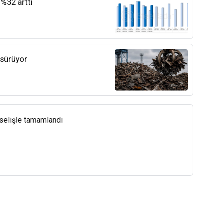
 %32 arttı
 sürüyor
kselişle tamamlandı