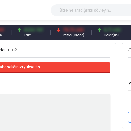
41,54 TRY
79,73 USD
6,71 USD
9
Faiz
Petrol(brent)
Bakır(lb)
G
da
H2
aboneliğinizi yükseltin.
v