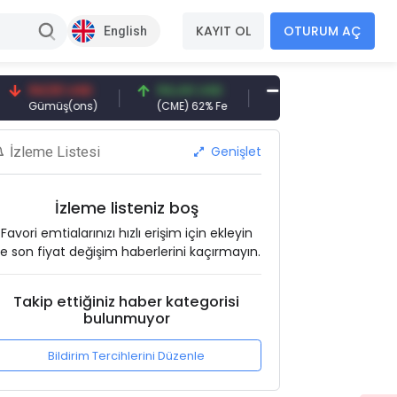
KAYIT OL
OTURUM AÇ
English
4,50 USD
94,44 USD
377,25 USD
6.0
ümüş(ons)
(CME) 62% Fe
Gemi Söküm
Altı
Genişlet
İzleme Listesi
İzleme listeniz boş
Favori emtialarınızı hızlı erişim için ekleyin
e son fiyat değişim haberlerini kaçırmayın.
Takip ettiğiniz haber kategorisi
bulunmuyor
Bildirim Tercihlerini Düzenle