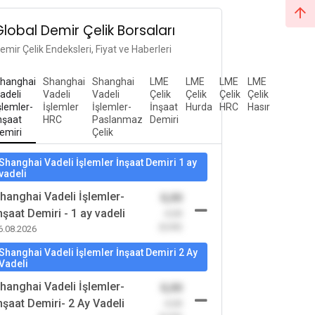
Global Demir Çelik Borsaları
emir Çelik Endeksleri, Fiyat ve Haberleri
hanghai
Shanghai
Shanghai
LME
LME
LME
LME
adeli
Vadeli
Vadeli
Çelik
Çelik
Çelik
Çelik
şlemler-
İşlemler
İşlemler-
İnşaat
Hurda
HRC
Hasır
nşaat
HRC
Paslanmaz
Demiri
emiri
Çelik
Shanghai Vadeli İşlemler İnşaat Demiri 1 ay
vadeli
hanghai Vadeli İşlemler-
0,00
nşaat Demiri - 1 ay vadeli
-0,00
(0,00)
6.08.2026
Shanghai Vadeli İşlemler İnşaat Demiri 2 Ay
Vadeli
hanghai Vadeli İşlemler-
0,00
nşaat Demiri- 2 Ay Vadeli
-0,00