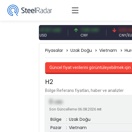
EUR
47,57 USD
7,09 CNY
0,13 CNY
USD
CNY
CNY/EUR
Piyasalar
Uzak Doğu
Vietnam
Hur
Güncel fiyat verilerini görüntüleyebilmek için 
H2
Bölge Referans fiyatları, haber ve analizler
0
USD
Son Güncelleme 06.08.2026
mt
Bölge
:
Uzak Doğu
Pazar
:
Vietnam