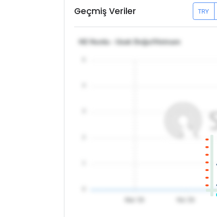
Geçmiş Veriler
TRY
H2 Hurda - Uzak Doğu/Vietnam
5
4
3
2
1
0
Mar '26
Nis '26