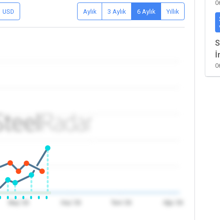
0
USD
Aylık
3 Aylık
6 Aylık
Yıllık
S
İ
0
May '26
Haz '26
Tem '26
Ağu '26