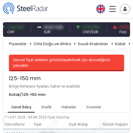
7,10 CNY
54,87 EUR
0,13 CNY
41,53 TRY
CNY
EUR
CNY/EUR
Faiz
Piyasalar
Orta Doğu ve Afrika
Suudi Arabistan
Kütük
Güncel fiyat verilerini görüntüleyebilmek için aboneliğinizi
yükseltin.
125-150 mm
Bölge Referans fiyatları, haber ve analizler
Kütük/125-150 mm
Genel Bakış
Grafik
Haberler
Yorumlar
* 14.07.2026 - 04.08.2026
Fiyat Geçmişi
Güncelleme
Fiyat
Fiyat Aralığı
Günlük Değişim