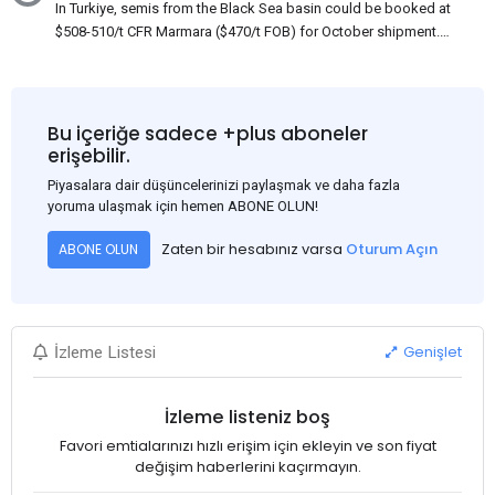
In Turkiye, semis from the Black Sea basin could be booked at
$508-510/t CFR Marmara ($470/t FOB) for October shipment.
While some customers claim that Russian origin was offered,
other participants admit that it could be only Belarus or Donbas.
Around 10,000 t of Belarusian product is available from the
market. Information about sales of 15,000-20,000 t at $485/t
Bu içeriğe sadece +plus aboneler
CFR around two weeks ago was circulating in the market, but it
erişebilir.
could not be confirmed at the time of publication. This was a re-
Piyasalara dair düşüncelerinizi paylaşmak ve daha fazla
export of Donbas material provided by a Russian mill.
yoruma ulaşmak için hemen ABONE OLUN!
Zaten bir hesabınız varsa
Oturum Açın
ABONE OLUN
Genişlet
İzleme Listesi
İzleme listeniz boş
Favori emtialarınızı hızlı erişim için ekleyin ve son fiyat
değişim haberlerini kaçırmayın.