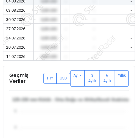
04.08.2026
0,00 USD
-
-
-
03.08.2026
0,00 USD
-
-
-
30.07.2026
0,00 USD
-
-
-
27.07.2026
0,00 USD
-
-
-
24.07.2026
0,00 USD
-
-
-
20.07.2026
0,00 USD
-
-
-
14.07.2026
0,00 USD
-
-
-
Geçmiş
Aylık
3
6
Yıllık
TRY
USD
Veriler
Aylık
Aylık
125-150 mm Kütük - Orta Doğu ve Afrika/Suudi Arabistan
5
4