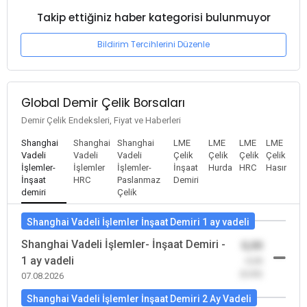
Takip ettiğiniz haber kategorisi bulunmuyor
Bildirim Tercihlerini Düzenle
Global Demir Çelik Borsaları
Demir Çelik Endeksleri, Fiyat ve Haberleri
Shanghai
Shanghai
Shanghai
LME
LME
LME
LME
Vadeli
Vadeli
Vadeli
Çelik
Çelik
Çelik
Çelik
İşlemler-
İşlemler
İşlemler-
İnşaat
Hurda
HRC
Hasır
İnşaat
HRC
Paslanmaz
Demiri
demiri
Çelik
Shanghai Vadeli İşlemler İnşaat Demiri 1 ay vadeli
Shanghai Vadeli İşlemler- İnşaat Demiri -
0,00
1 ay vadeli
-0,00
(0,00)
07.08.2026
Shanghai Vadeli İşlemler İnşaat Demiri 2 Ay Vadeli