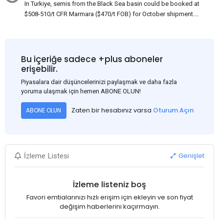
In Turkiye, semis from the Black Sea basin could be booked at
$508-510/t CFR Marmara ($470/t FOB) for October shipment.
While some customers claim that Russian origin was offered,
other participants admit that it could be only Belarus or Donbas.
Around 10,000 t of Belarusian product is available from the
market. Information about sales of 15,000-20,000 t at $485/t
Bu içeriğe sadece +plus aboneler
CFR around two weeks ago was circulating in the market, but it
erişebilir.
could not be confirmed at the time of publication. This was a re-
Piyasalara dair düşüncelerinizi paylaşmak ve daha fazla
export of Donbas material provided by a Russian mill.
yoruma ulaşmak için hemen ABONE OLUN!
Zaten bir hesabınız varsa
Oturum Açın
ABONE OLUN
Genişlet
İzleme Listesi
İzleme listeniz boş
Favori emtialarınızı hızlı erişim için ekleyin ve son fiyat
değişim haberlerini kaçırmayın.