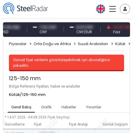
,61 USD
7,10 CNY
0,13 CNY
41,30 TRY
D
CNY
CNY/EUR
Faiz
Piyasalar
Orta Doğu ve Afrika
Suudi Arabistan
Kütük
Güncel fiyat verilerini görüntüleyebilmek için aboneliğinizi
yükseltin.
125-150 mm
Bölge Referans fiyatları, haber ve analizler
Kütük/125-150 mm
Genel Bakış
Grafik
Haberler
Yorumlar
* 14.07.2026 - 04.08.2026
Fiyat Geçmişi
Güncelleme
Fiyat
Fiyat Aralığı
Günlük Değişim