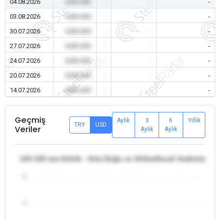
04.08.2026
0,00 USD
-
-
-
03.08.2026
0,00 USD
-
-
-
30.07.2026
0,00 USD
-
-
-
27.07.2026
0,00 USD
-
-
-
24.07.2026
0,00 USD
-
-
-
20.07.2026
0,00 USD
-
-
-
14.07.2026
0,00 USD
-
-
-
Geçmiş
Aylık
3
6
Yıllık
TRY
USD
Veriler
Aylık
Aylık
125-150 mm Kütük - Orta Doğu ve Afrika/Suudi Arabistan
5
4