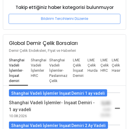
Takip ettiğiniz haber kategorisi bulunmuyor
Bildirim Tercihlerini Düzenle
Global Demir Çelik Borsaları
Demir Çelik Endeksleri, Fiyat ve Haberleri
Shanghai
Shanghai
Shanghai
LME
LME
LME
LME
Vadeli
Vadeli
Vadeli
Çelik
Çelik
Çelik
Çelik
İşlemler-
İşlemler
İşlemler-
İnşaat
Hurda
HRC
Hasır
İnşaat
HRC
Paslanmaz
Demiri
demiri
Çelik
Shanghai Vadeli İşlemler İnşaat Demiri 1 ay vadeli
Shanghai Vadeli İşlemler- İnşaat Demiri -
0,00
1 ay vadeli
-0,00
(0,00)
10.08.2026
Shanghai Vadeli İşlemler İnşaat Demiri 2 Ay Vadeli