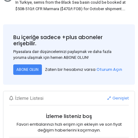
In Turkiye, semis from the Black Sea basin could be booked at
$508-510/t CFR Marmara ($470/t FOB) for October shipment.
While some customers claim that Russian origin was offered,
other participants admit that it could be only Belarus or Donbas.
Around 10,000 t of Belarusian product is available from the
market. Information about sales of 15,000-20,000 t at $485/t
Bu içeriğe sadece +plus aboneler
CFR around two weeks ago was circulating in the market, but it
erişebilir.
could not be confirmed at the time of publication. This was a re-
Piyasalara dair düşüncelerinizi paylaşmak ve daha fazla
export of Donbas material provided by a Russian mill.
yoruma ulaşmak için hemen ABONE OLUN!
Zaten bir hesabınız varsa
Oturum Açın
ABONE OLUN
Genişlet
İzleme Listesi
İzleme listeniz boş
Favori emtialarınızı hızlı erişim için ekleyin ve son fiyat
değişim haberlerini kaçırmayın.