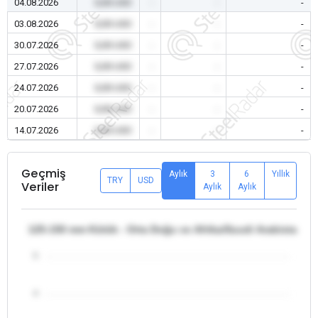
04.08.2026
0,00 USD
-
-
-
03.08.2026
0,00 USD
-
-
-
30.07.2026
0,00 USD
-
-
-
27.07.2026
0,00 USD
-
-
-
24.07.2026
0,00 USD
-
-
-
20.07.2026
0,00 USD
-
-
-
14.07.2026
0,00 USD
-
-
-
Geçmiş
Aylık
3
6
Yıllık
TRY
USD
Veriler
Aylık
Aylık
125-150 mm Kütük - Orta Doğu ve Afrika/Suudi Arabistan
5
4