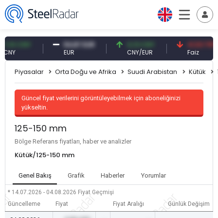
0 CNY
54,87 EUR
0,13 CNY
41,53 TRY
Y
EUR
CNY/EUR
Faiz
Piyasalar
Orta Doğu ve Afrika
Suudi Arabistan
Kütük
Güncel fiyat verilerini görüntüleyebilmek için aboneliğinizi
yükseltin.
125-150 mm
Bölge Referans fiyatları, haber ve analizler
Kütük/125-150 mm
Genel Bakış
Grafik
Haberler
Yorumlar
* 14.07.2026 - 04.08.2026
Fiyat Geçmişi
Güncelleme
Fiyat
Fiyat Aralığı
Günlük Değişim