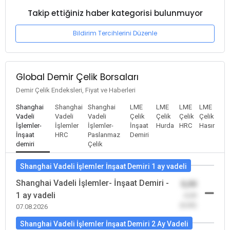
Takip ettiğiniz haber kategorisi bulunmuyor
Bildirim Tercihlerini Düzenle
Global Demir Çelik Borsaları
Demir Çelik Endeksleri, Fiyat ve Haberleri
Shanghai
Shanghai
Shanghai
LME
LME
LME
LME
Vadeli
Vadeli
Vadeli
Çelik
Çelik
Çelik
Çelik
İşlemler-
İşlemler
İşlemler-
İnşaat
Hurda
HRC
Hasır
İnşaat
HRC
Paslanmaz
Demiri
demiri
Çelik
Shanghai Vadeli İşlemler İnşaat Demiri 1 ay vadeli
Shanghai Vadeli İşlemler- İnşaat Demiri -
0,00
1 ay vadeli
-0,00
(0,00)
07.08.2026
Shanghai Vadeli İşlemler İnşaat Demiri 2 Ay Vadeli