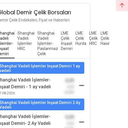
Global Demir Çelik Borsaları
emir Çelik Endeksleri, Fiyat ve Haberleri
hanghai
Shanghai
Shanghai
LME
LME
LME
LME
adeli
Vadeli
Vadeli
Çelik
Çelik
Çelik
Çelik
şlemler-
İşlemler
İşlemler-
İnşaat
Hurda
HRC
Hasır
nşaat
HRC
Paslanmaz
Demiri
emiri
Çelik
Shanghai Vadeli İşlemler İnşaat Demiri 1 ay
vadeli
hanghai Vadeli İşlemler-
0,00
nşaat Demiri - 1 ay vadeli
-0,00
(0,00)
7.08.2026
Shanghai Vadeli İşlemler İnşaat Demiri 2 Ay
Vadeli
hanghai Vadeli İşlemler-
0,00
nşaat Demiri- 2 Ay Vadeli
-0,00