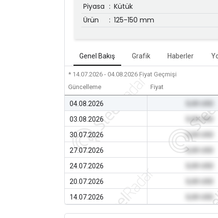
Piyasa
:
Kütük
Ürün
:
125-150 mm
Genel Bakış
Grafik
Haberler
Y
* 14.07.2026 - 04.08.2026
Fiyat Geçmişi
Güncelleme
Fiyat
04.08.2026
0,00 USD
03.08.2026
0,00 USD
30.07.2026
0,00 USD
27.07.2026
0,00 USD
24.07.2026
0,00 USD
20.07.2026
0,00 USD
14.07.2026
0,00 USD