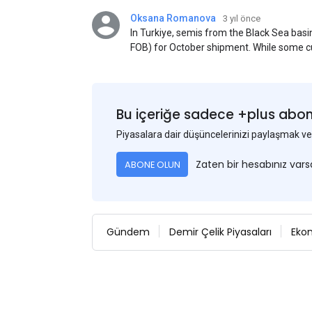
Oksana Romanova
3 yıl önce
In Turkiye, semis from the Black Sea ba
FOB) for October shipment. While some cu
participants admit that it could be only 
is available from the market. Information
two weeks ago was circulating in the mark
publication. This was a re-export of Donba
Bu içeriğe sadece +plus abonel
Piyasalara dair düşüncelerinizi paylaşmak
Zaten bir hesabınız var
ABONE OLUN
Gündem
Demir Çelik Piyasaları
Eko