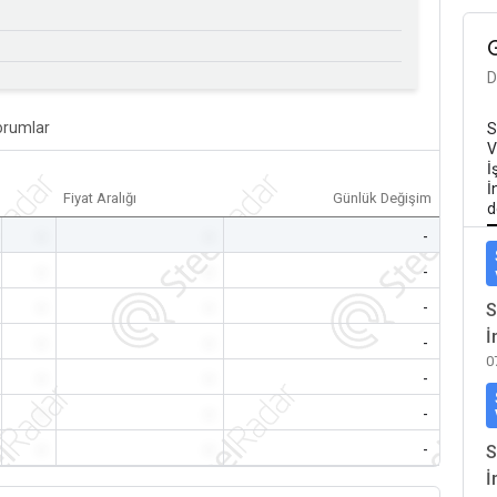
D
orumlar
S
V
İ
İ
Fiyat Aralığı
Günlük Değişim
d
-
-
-
-
-
-
-
-
-
S
İ
-
-
-
0
-
-
-
-
-
-
-
-
-
S
İ