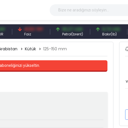
41,53 TRY
83,27 USD
6,74 USD
Faiz
Petrol(brent)
Bakır(lb)
Arabistan
Kütük
125-150 mm
aboneliğinizi yükseltin.
v