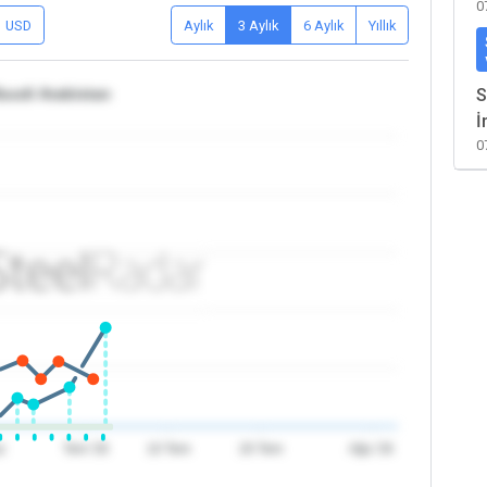
0
USD
Aylık
3 Aylık
6 Aylık
Yıllık
Suudi Arabistan
S
İ
0
z
Tem '26
10 Tem
20 Tem
Ağu '26