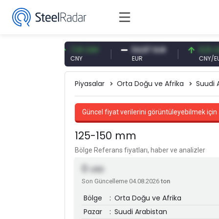
1 USD
7,10 CNY
54,87 EUR
0,13 CNY
CNY
EUR
CNY/EUR
Piyasalar
Orta Doğu ve Afrika
Suudi 
Güncel fiyat verilerini görüntüleyebilmek için 
125-150 mm
Bölge Referans fiyatları, haber ve analizler
0
USD
Son Güncelleme 04.08.2026
ton
Bölge
:
Orta Doğu ve Afrika
Pazar
:
Suudi Arabistan