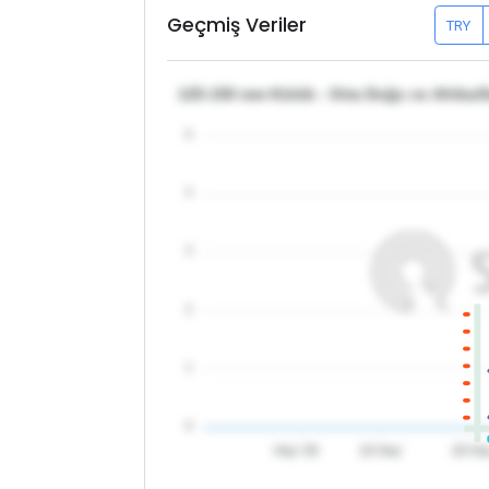
Geçmiş Veriler
TRY
125-150 mm Kütük - Orta Doğu ve Afrika/
5
4
3
2
1
0
Haz '26
10 Haz
20 Ha