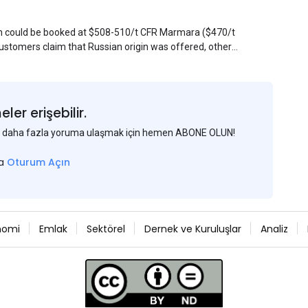
sin could be booked at $508-510/t CFR Marmara ($470/t
stomers claim that Russian origin was offered, other
Belarus or Donbas. Around 10,000 t of Belarusian product
 about sales of 15,000-20,000 t at $485/t CFR around
et, but it could not be confirmed at the time of
s material provided by a Russian mill.
er erişebilir.
 ve daha fazla yoruma ulaşmak için hemen ABONE OLUN!
sa
Oturum Açın
nomi
Emlak
Sektörel
Dernek ve Kuruluşlar
Analiz