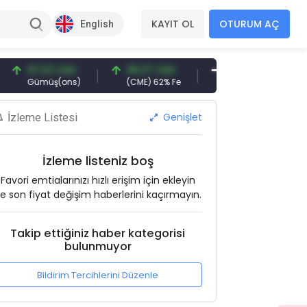
KAYIT OL
OTURUM AÇ
English
97,32 USD
96,27 USD
377,25 USD
6
Gümüş(ons)
(CME) 62% Fe
Gemi Söküm
Al
Genişlet
İzleme Listesi
İzleme listeniz boş
Favori emtialarınızı hızlı erişim için ekleyin
e son fiyat değişim haberlerini kaçırmayın.
Takip ettiğiniz haber kategorisi
bulunmuyor
Bildirim Tercihlerini Düzenle