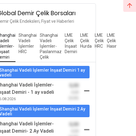
Global Demir Çelik Borsaları
emir Çelik Endeksleri, Fiyat ve Haberleri
hanghai
Shanghai
Shanghai
LME
LME
LME
LME
adeli
Vadeli
Vadeli
Çelik
Çelik
Çelik
Çelik
şlemler-
İşlemler
İşlemler-
İnşaat
Hurda
HRC
Hasır
nşaat
HRC
Paslanmaz
Demiri
emiri
Çelik
Shanghai Vadeli İşlemler İnşaat Demiri 1 ay
vadeli
hanghai Vadeli İşlemler-
0,00
nşaat Demiri - 1 ay vadeli
-0,00
(0,00)
6.08.2026
Shanghai Vadeli İşlemler İnşaat Demiri 2 Ay
Vadeli
hanghai Vadeli İşlemler-
0,00
nşaat Demiri- 2 Ay Vadeli
-0,00