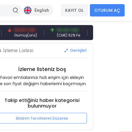
KAYIT OL
OTURUM AÇ
English
94,50 USD
94,44 USD
377,25 USD
Gümüş(ons)
(CME) 62% Fe
Gemi Söküm
Genişlet
İzleme Listesi
İzleme listeniz boş
Favori emtialarınızı hızlı erişim için ekleyin
e son fiyat değişim haberlerini kaçırmayın.
Takip ettiğiniz haber kategorisi
bulunmuyor
Bildirim Tercihlerini Düzenle