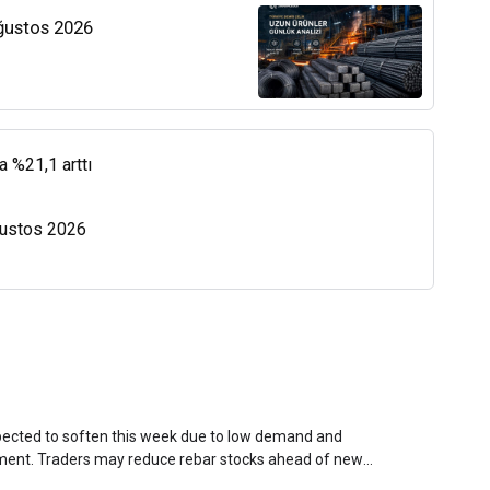
Ağustos 2026
a %21,1 arttı
Ağustos 2026
xpected to soften this week due to low demand and
ment. Traders may reduce rebar stocks ahead of new
veys and market communications with Chinese