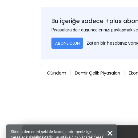
participants.
Bu içeriğe sadece +plus abonel
Piyasalara dair düşüncelerinizi paylaşmak
Zaten bir hesabınız var
ABONE OLUN
Gündem
Demir Çelik Piyasaları
Eko
Sitemizden en iyi şekilde faydalanabilmeniz için
Şimdi Plus Abonesi Olun!
çerezler kullanılmaktadır. Bu siteye giriş yaparak çerez