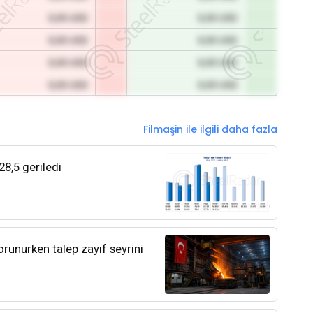
0,00 USD
0,00 USD
0,00 USD
0,00 USD
0,00 USD
0,00 USD
0,00 USD
0,00 USD
Filmaşin ile ilgili daha fazla
28,5 geriledi
orunurken talep zayıf seyrini