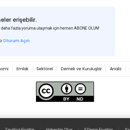
er erişebilir.
 ve daha fazla yoruma ulaşmak için hemen ABONE OLUN!
sa
Oturum Açın
nomi
Emlak
Sektörel
Dernek ve Kuruluşlar
Analiz
Tarafsız Fiyatlar
Haberdar Olun
İl Demir Fiyatları
Yo