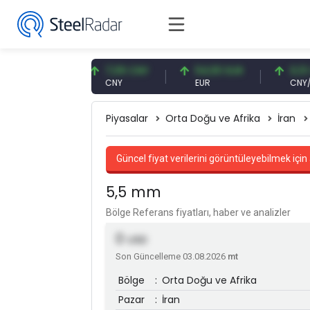
57 USD
7,09 CNY
54,93 EUR
0,13 CNY
CNY
EUR
CNY/EUR
Piyasalar
Orta Doğu ve Afrika
İran
Güncel fiyat verilerini görüntüleyebilmek için 
5,5 mm
Bölge Referans fiyatları, haber ve analizler
0
USD
Son Güncelleme 03.08.2026
mt
Bölge
:
Orta Doğu ve Afrika
Pazar
:
İran