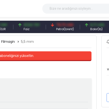
41,54 TRY
79,73 USD
6,71 USD
Faiz
Petrol(brent)
Bakır(lb)
Filmaşin
5,5 mm
aboneliğinizi yükseltin.
v