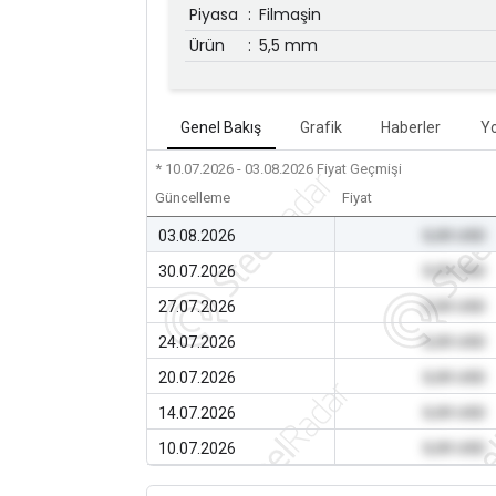
Piyasa
:
Filmaşin
Ürün
:
5,5 mm
Genel Bakış
Grafik
Haberler
Y
* 10.07.2026 - 03.08.2026
Fiyat Geçmişi
Güncelleme
Fiyat
03.08.2026
0,00 USD
30.07.2026
0,00 USD
27.07.2026
0,00 USD
24.07.2026
0,00 USD
20.07.2026
0,00 USD
14.07.2026
0,00 USD
10.07.2026
0,00 USD