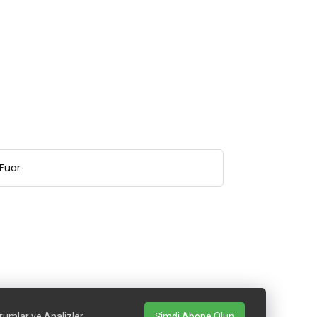
Fuar
rumlar ve Analizler
Şimdi Abone Olun