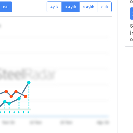
0
USD
Aylık
3 Aylık
6 Aylık
Yıllık
n
S
İ
0
Tem '26
10 Tem
20 Tem
Ağu '26