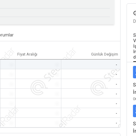
D
orumlar
S
V
İ
İ
Fiyat Aralığı
Günlük Değişim
d
-
-
-
-
-
-
-
-
-
S
İ
-
-
-
0
-
-
-
-
-
-
-
-
-
S
İ