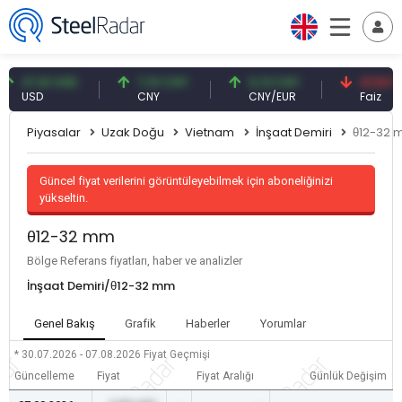
47,61 USD
7,10 CNY
0,13 CNY
41,53 TRY
USD
CNY
CNY/EUR
Faiz
Piyasalar
Uzak Doğu
Vietnam
İnşaat Demiri
θ12-32
Güncel fiyat verilerini görüntüleyebilmek için aboneliğinizi
yükseltin.
θ12-32 mm
Bölge Referans fiyatları, haber ve analizler
İnşaat Demiri/θ12-32 mm
Genel Bakış
Grafik
Haberler
Yorumlar
* 30.07.2026 - 07.08.2026
Fiyat Geçmişi
Güncelleme
Fiyat
Fiyat Aralığı
Günlük Değişim