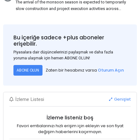
The arrival of the monsoon season is expected to temporarily
slow construction and project execution activities across
several regions of India, resulting in reduced short-term
demand for flat steel products. Demand from infrastructure
development, roofing applications, industrial manufacturing,
and rural construction projects is expected to provide support
Bu içeriğe sadece +plus aboneler
to the market despite seasonal disruptions caused by heavy
erişebilir.
rainfall.
Piyasalara dair düşüncelerinizi paylaşmak ve daha fazla
yoruma ulaşmak için hemen ABONE OLUN!
Zaten bir hesabınız varsa
Oturum Açın
ABONE OLUN
Genişlet
İzleme Listesi
İzleme listeniz boş
Favori emtialarınızı hızlı erişim için ekleyin ve son fiyat
değişim haberlerini kaçırmayın.