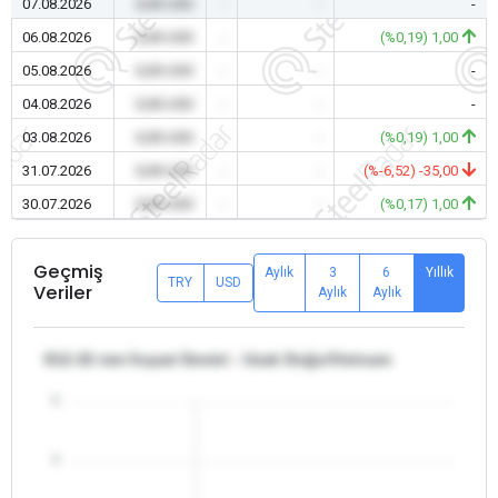
07.08.2026
0,00 USD
-
-
-
06.08.2026
0,00 USD
-
-
(%0,19) 1,00
05.08.2026
0,00 USD
-
-
-
04.08.2026
0,00 USD
-
-
-
03.08.2026
0,00 USD
-
-
(%0,19) 1,00
31.07.2026
0,00 USD
-
-
(%-6,52) -35,00
30.07.2026
0,00 USD
-
-
(%0,17) 1,00
Geçmiş
Aylık
3
6
Yıllık
TRY
USD
Veriler
Aylık
Aylık
θ12-32 mm İnşaat Demiri - Uzak Doğu/Vietnam
5
4