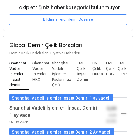
Takip ettiğiniz haber kategorisi bulunmuyor
Bildirim Tercihlerini Düzenle
Global Demir Çelik Borsaları
Demir Çelik Endeksleri, Fiyat ve Haberleri
Shanghai
Shanghai
Shanghai
LME
LME
LME
LME
Vadeli
Vadeli
Vadeli
Çelik
Çelik
Çelik
Çelik
İşlemler-
İşlemler
İşlemler-
İnşaat
Hurda
HRC
Hasır
İnşaat
HRC
Paslanmaz
Demiri
demiri
Çelik
Shanghai Vadeli İşlemler İnşaat Demiri 1 ay vadeli
Shanghai Vadeli İşlemler- İnşaat Demiri -
0,00
1 ay vadeli
-0,00
(0,00)
07.08.2026
Shanghai Vadeli İşlemler İnşaat Demiri 2 Ay Vadeli