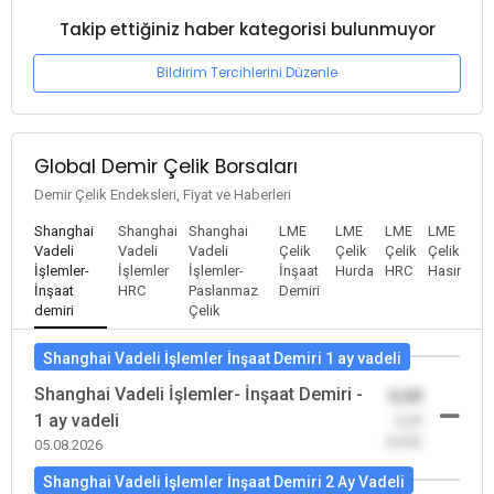
Takip ettiğiniz haber kategorisi bulunmuyor
Bildirim Tercihlerini Düzenle
Global Demir Çelik Borsaları
Demir Çelik Endeksleri, Fiyat ve Haberleri
Shanghai
Shanghai
Shanghai
LME
LME
LME
LME
Vadeli
Vadeli
Vadeli
Çelik
Çelik
Çelik
Çelik
İşlemler-
İşlemler
İşlemler-
İnşaat
Hurda
HRC
Hasır
İnşaat
HRC
Paslanmaz
Demiri
demiri
Çelik
Shanghai Vadeli İşlemler İnşaat Demiri 1 ay vadeli
Shanghai Vadeli İşlemler- İnşaat Demiri -
0,00
1 ay vadeli
-0,00
(0,00)
05.08.2026
Shanghai Vadeli İşlemler İnşaat Demiri 2 Ay Vadeli