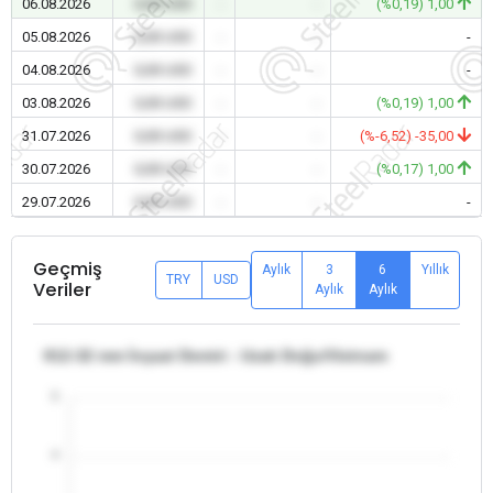
06.08.2026
0,00 USD
-
-
(%0,19) 1,00
05.08.2026
0,00 USD
-
-
-
04.08.2026
0,00 USD
-
-
-
03.08.2026
0,00 USD
-
-
(%0,19) 1,00
31.07.2026
0,00 USD
-
-
(%-6,52) -35,00
30.07.2026
0,00 USD
-
-
(%0,17) 1,00
29.07.2026
0,00 USD
-
-
-
Geçmiş
Aylık
3
6
Yıllık
TRY
USD
Veriler
Aylık
Aylık
θ12-32 mm İnşaat Demiri - Uzak Doğu/Vietnam
5
4