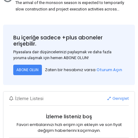
The arrival of the monsoon season is expected to temporarily
slow construction and project execution activities across
several regions of India, resulting in reduced short-term
demand for flat steel products. Demand from infrastructure
development, roofing applications, industrial manufacturing,
and rural construction projects is expected to provide support
Bu içeriğe sadece +plus aboneler
to the market despite seasonal disruptions caused by heavy
erişebilir.
rainfall.
Piyasalara dair düşüncelerinizi paylaşmak ve daha fazla
yoruma ulaşmak için hemen ABONE OLUN!
Zaten bir hesabınız varsa
Oturum Açın
ABONE OLUN
Genişlet
İzleme Listesi
İzleme listeniz boş
Favori emtialarınızı hızlı erişim için ekleyin ve son fiyat
değişim haberlerini kaçırmayın.