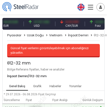
,91 EUR
47,57 USD
0,13 CNY
41,54 TRY
R
USD
CNY/EUR
Faiz
Piyasalar
Uzak Doğu
Vietnam
İnşaat Demiri
θ12-32
Güncel fiyat verilerini görüntüleyebilmek için aboneliğinizi
yükseltin.
θ12-32 mm
Bölge Referans fiyatları, haber ve analizler
İnşaat Demiri/θ12-32 mm
Genel Bakış
Grafik
Haberler
Yorumlar
* 29.07.2026 - 06.08.2026
Fiyat Geçmişi
Güncelleme
Fiyat
Fiyat Aralığı
Günlük Değişim