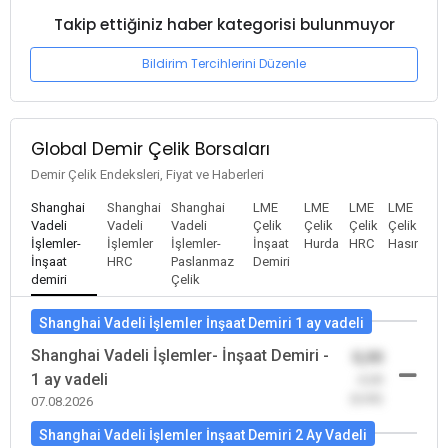
Takip ettiğiniz haber kategorisi bulunmuyor
Bildirim Tercihlerini Düzenle
Global Demir Çelik Borsaları
Demir Çelik Endeksleri, Fiyat ve Haberleri
Shanghai
Shanghai
Shanghai
LME
LME
LME
LME
Vadeli
Vadeli
Vadeli
Çelik
Çelik
Çelik
Çelik
İşlemler-
İşlemler
İşlemler-
İnşaat
Hurda
HRC
Hasır
İnşaat
HRC
Paslanmaz
Demiri
demiri
Çelik
Shanghai Vadeli İşlemler İnşaat Demiri 1 ay vadeli
Shanghai Vadeli İşlemler- İnşaat Demiri -
0,00
1 ay vadeli
-0,00
(0,00)
07.08.2026
Shanghai Vadeli İşlemler İnşaat Demiri 2 Ay Vadeli