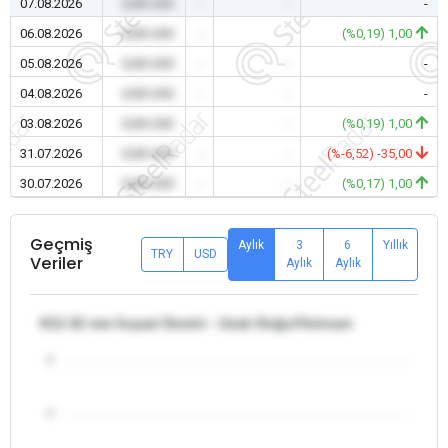
07.08.2026
0,00 USD
-
-
-
06.08.2026
0,00 USD
-
-
(%0,19) 1,00
05.08.2026
0,00 USD
-
-
-
04.08.2026
0,00 USD
-
-
-
03.08.2026
0,00 USD
-
-
(%0,19) 1,00
31.07.2026
0,00 USD
-
-
(%-6,52) -35,00
30.07.2026
0,00 USD
-
-
(%0,17) 1,00
Geçmiş
Aylık
3
6
Yıllık
TRY
USD
Veriler
Aylık
Aylık
θ12-32 mm İnşaat Demiri - Uzak Doğu/Vietnam
5
4