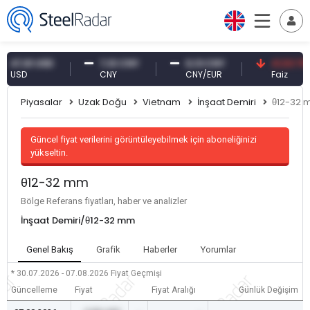
7,61 USD
7,10 CNY
0,13 CNY
41,53 TRY
SD
CNY
CNY/EUR
Faiz
Piyasalar
Uzak Doğu
Vietnam
İnşaat Demiri
θ12-32
Güncel fiyat verilerini görüntüleyebilmek için aboneliğinizi
yükseltin.
θ12-32 mm
Bölge Referans fiyatları, haber ve analizler
İnşaat Demiri/θ12-32 mm
Genel Bakış
Grafik
Haberler
Yorumlar
* 30.07.2026 - 07.08.2026
Fiyat Geçmişi
Güncelleme
Fiyat
Fiyat Aralığı
Günlük Değişim