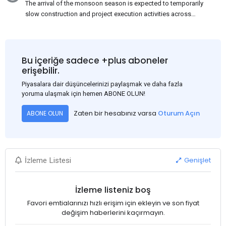
The arrival of the monsoon season is expected to temporarily
slow construction and project execution activities across
several regions of India, resulting in reduced short-term
demand for flat steel products. Demand from infrastructure
development, roofing applications, industrial manufacturing,
and rural construction projects is expected to provide support
Bu içeriğe sadece +plus aboneler
to the market despite seasonal disruptions caused by heavy
erişebilir.
rainfall.
Piyasalara dair düşüncelerinizi paylaşmak ve daha fazla
yoruma ulaşmak için hemen ABONE OLUN!
Zaten bir hesabınız varsa
Oturum Açın
ABONE OLUN
Genişlet
İzleme Listesi
İzleme listeniz boş
Favori emtialarınızı hızlı erişim için ekleyin ve son fiyat
değişim haberlerini kaçırmayın.