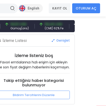
KAYIT OL
OTURUM AÇ
English
94,51 USD
94,44 USD
377,25 USD
6
Gümüş(ons)
(CME) 62% Fe
Gemi Söküm
A
Genişlet
İzleme Listesi
İzleme listeniz boş
Favori emtialarınızı hızlı erişim için ekleyin
e son fiyat değişim haberlerini kaçırmayın.
Takip ettiğiniz haber kategorisi
bulunmuyor
Bildirim Tercihlerini Düzenle