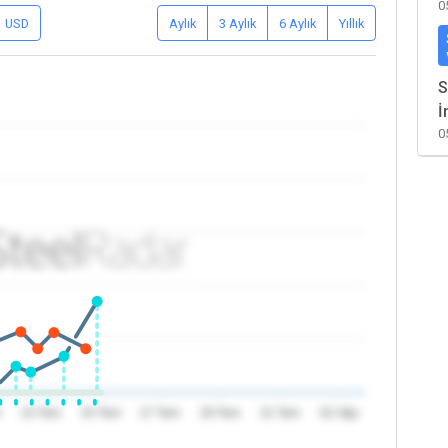
0
USD
Aylık
3 Aylık
6 Aylık
Yıllık
S
İ
0
m
23 Tem
25 Tem
27 Tem
29 Tem
31 Tem
02 Ağu