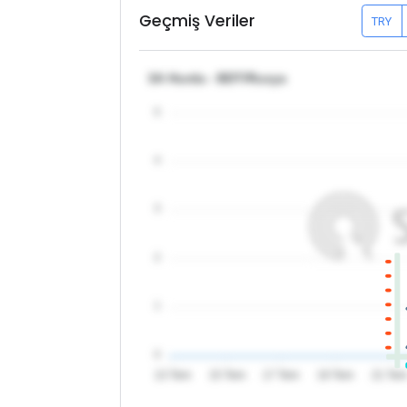
Geçmiş Veriler
TRY
3A Hurda - BDT/Rusya
5
4
3
2
1
0
13 Tem
15 Tem
17 Tem
19 Tem
21 Te