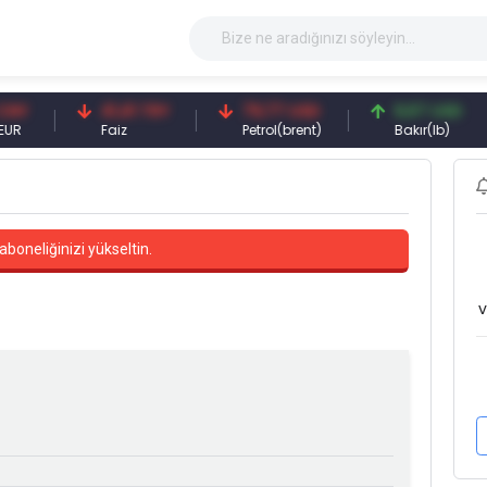
41,41 TRY
79,77 USD
6,67 USD
Faiz
Petrol(brent)
Bakır(lb)
aboneliğinizi yükseltin.
v