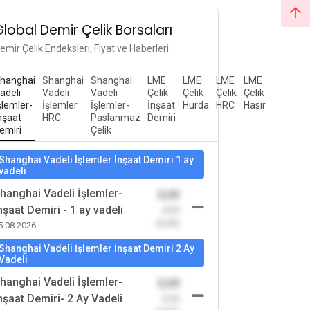
Global Demir Çelik Borsaları
emir Çelik Endeksleri, Fiyat ve Haberleri
hanghai
Shanghai
Shanghai
LME
LME
LME
LME
adeli
Vadeli
Vadeli
Çelik
Çelik
Çelik
Çelik
şlemler-
İşlemler
İşlemler-
İnşaat
Hurda
HRC
Hasır
nşaat
HRC
Paslanmaz
Demiri
emiri
Çelik
Shanghai Vadeli İşlemler İnşaat Demiri 1 ay
vadeli
hanghai Vadeli İşlemler-
0,00
nşaat Demiri - 1 ay vadeli
-0,00
(0,00)
5.08.2026
Shanghai Vadeli İşlemler İnşaat Demiri 2 Ay
Vadeli
hanghai Vadeli İşlemler-
0,00
nşaat Demiri- 2 Ay Vadeli
-0,00