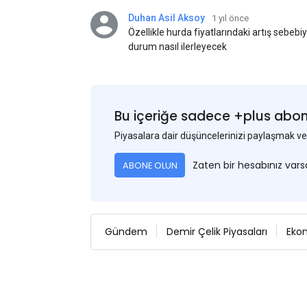
Duhan Asil Aksoy
1 yıl önce
Özellikle hurda fiyatlarındaki artış sebebi
durum nasıl ilerleyecek
Bu içeriğe sadece +plus abonel
Piyasalara dair düşüncelerinizi paylaşmak
Zaten bir hesabınız var
ABONE OLUN
Gündem
Demir Çelik Piyasaları
Eko