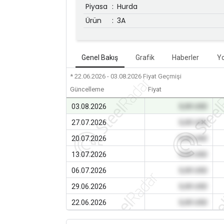
Piyasa
:
Hurda
Ürün
:
3A
Genel Bakış
Grafik
Haberler
Y
* 22.06.2026 - 03.08.2026
Fiyat Geçmişi
Güncelleme
Fiyat
03.08.2026
0,00 USD
27.07.2026
0,00 USD
20.07.2026
0,00 USD
13.07.2026
0,00 USD
06.07.2026
0,00 USD
29.06.2026
0,00 USD
22.06.2026
0,00 USD