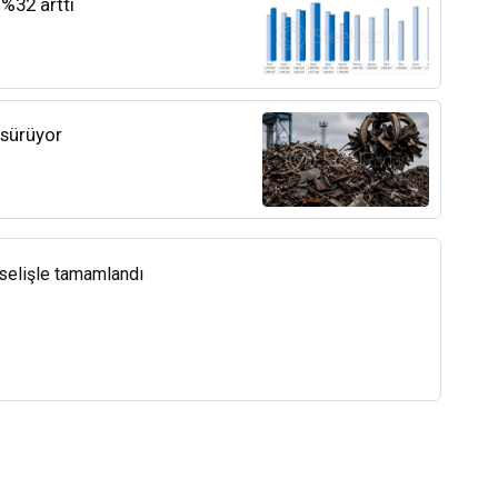
 %32 arttı
 sürüyor
kselişle tamamlandı