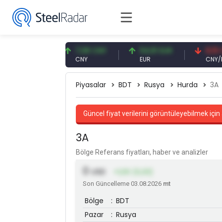
56 USD
7,08 CNY
54,91 EUR
0,13 CNY
CNY
EUR
CNY/EUR
Piyasalar
BDT
Rusya
Hurda
3A
Güncel fiyat verilerini görüntüleyebilmek için 
3A
Bölge Referans fiyatları, haber ve analizler
0
USD
+1,00 (0,33)
Son Güncelleme 03.08.2026
mt
Bölge
:
BDT
Pazar
:
Rusya