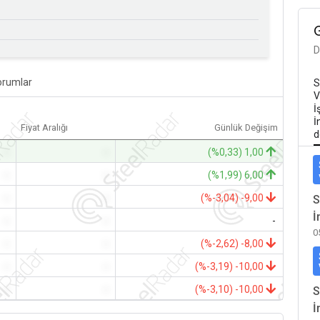
D
orumlar
S
V
İ
İ
Fiyat Aralığı
Günlük Değişim
d
-
-
(%0,33) 1,00
-
-
(%1,99) 6,00
-
-
(%-3,04) -9,00
S
İ
-
-
-
0
-
-
(%-2,62) -8,00
-
-
(%-3,19) -10,00
-
-
(%-3,10) -10,00
S
İ