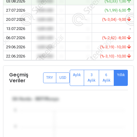
03.08.2026
0,00 USD
-
-
(%0,33) 1,00
27.07.2026
0,00 USD
-
-
(%1,99) 6,00
20.07.2026
0,00 USD
-
-
(%-3,04) -9,00
13.07.2026
0,00 USD
-
-
-
06.07.2026
0,00 USD
-
-
(%-2,62) -8,00
29.06.2026
0,00 USD
-
-
(%-3,19) -10,00
22.06.2026
0,00 USD
-
-
(%-3,10) -10,00
Geçmiş
Aylık
3
6
Yıllık
TRY
USD
Veriler
Aylık
Aylık
3A Hurda - BDT/Rusya
5
4