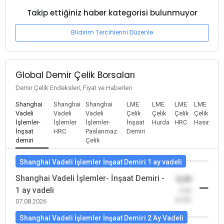
Takip ettiğiniz haber kategorisi bulunmuyor
Bildirim Tercihlerini Düzenle
Global Demir Çelik Borsaları
Demir Çelik Endeksleri, Fiyat ve Haberleri
Shanghai
Shanghai
Shanghai
LME
LME
LME
LME
Vadeli
Vadeli
Vadeli
Çelik
Çelik
Çelik
Çelik
İşlemler-
İşlemler
İşlemler-
İnşaat
Hurda
HRC
Hasır
İnşaat
HRC
Paslanmaz
Demiri
demiri
Çelik
Shanghai Vadeli İşlemler İnşaat Demiri 1 ay vadeli
Shanghai Vadeli İşlemler- İnşaat Demiri -
0,00
1 ay vadeli
-0,00
(0,00)
07.08.2026
Shanghai Vadeli İşlemler İnşaat Demiri 2 Ay Vadeli