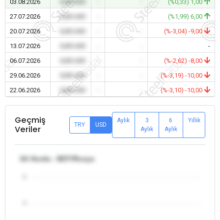
03.08.2026
0,00 USD
-
-
(%0,33) 1,00
27.07.2026
0,00 USD
-
-
(%1,99) 6,00
20.07.2026
0,00 USD
-
-
(%-3,04) -9,00
13.07.2026
0,00 USD
-
-
-
06.07.2026
0,00 USD
-
-
(%-2,62) -8,00
29.06.2026
0,00 USD
-
-
(%-3,19) -10,00
22.06.2026
0,00 USD
-
-
(%-3,10) -10,00
Geçmiş
Aylık
3
6
Yıllık
TRY
USD
Veriler
Aylık
Aylık
3A Hurda - BDT/Rusya
5
4