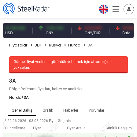
7,59 USD
7,09 CNY
0,13 CNY
41,53 TRY
SD
CNY
CNY/EUR
Faiz
Piyasalar
BDT
Rusya
Hurda
3A
Güncel fiyat verilerini görüntüleyebilmek için aboneliğinizi
yükseltin.
3A
Bölge Referans fiyatları, haber ve analizler
Hurda/3A
Genel Bakış
Grafik
Haberler
Yorumlar
* 22.06.2026 - 03.08.2026
Fiyat Geçmişi
Güncelleme
Fiyat
Fiyat Aralığı
Günlük Değişim