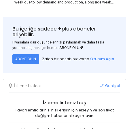
week due to low demand and production, alongside weak
market sentiment. Traders may reduce rebar stocks ahead of
new standards. This outlook is based on surveys and market
communications with Chinese participants.
Bu içeriğe sadece +plus aboneler
erişebilir.
Piyasalara dair düşüncelerinizi paylaşmak ve daha fazla
yoruma ulaşmak için hemen ABONE OLUN!
Zaten bir hesabınız varsa
Oturum Açın
ABONE OLUN
Genişlet
İzleme Listesi
İzleme listeniz boş
Favori emtialarınızı hızlı erişim için ekleyin ve son fiyat
değişim haberlerini kaçırmayın.