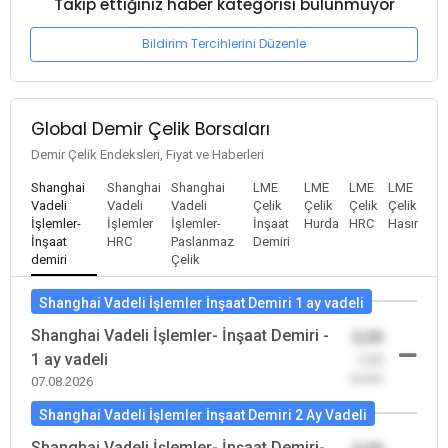
Takip ettiğiniz haber kategorisi bulunmuyor
Bildirim Tercihlerini Düzenle
Global Demir Çelik Borsaları
Demir Çelik Endeksleri, Fiyat ve Haberleri
Shanghai
Shanghai
Shanghai
LME
LME
LME
LME
Vadeli
Vadeli
Vadeli
Çelik
Çelik
Çelik
Çelik
İşlemler-
İşlemler
İşlemler-
İnşaat
Hurda
HRC
Hasır
İnşaat
HRC
Paslanmaz
Demiri
demiri
Çelik
Shanghai Vadeli İşlemler İnşaat Demiri 1 ay vadeli
Shanghai Vadeli İşlemler- İnşaat Demiri -
0,00
1 ay vadeli
-0,00
(0,00)
07.08.2026
Shanghai Vadeli İşlemler İnşaat Demiri 2 Ay Vadeli
Shanghai Vadeli İşlemler- İnşaat Demiri-