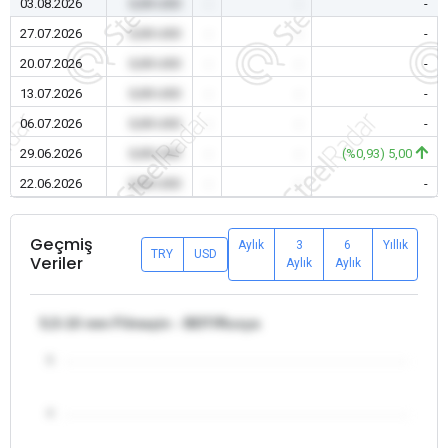
03.08.2026
0,00 USD
-
-
-
27.07.2026
0,00 USD
-
-
-
20.07.2026
0,00 USD
-
-
-
13.07.2026
0,00 USD
-
-
-
06.07.2026
0,00 USD
-
-
-
29.06.2026
0,00 USD
-
-
(%0,93) 5,00
22.06.2026
0,00 USD
-
-
-
Geçmiş
Aylık
3
6
Yıllık
TRY
USD
Veriler
Aylık
Aylık
5,5-10 mm Filmaşin - BDT/Rusya
5
4