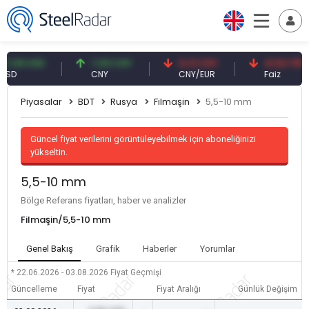
9 USD
7,09 CNY
0,13 CNY
41,53 TRY
CNY
CNY/EUR
Faiz
Piyasalar
BDT
Rusya
Filmaşin
5,5-10 mm
Güncel fiyat verilerini görüntüleyebilmek için aboneliğinizi
yükseltin.
5,5-10 mm
Bölge Referans fiyatları, haber ve analizler
Filmaşin/5,5-10 mm
Genel Bakış
Grafik
Haberler
Yorumlar
* 22.06.2026 - 03.08.2026
Fiyat Geçmişi
Güncelleme
Fiyat
Fiyat Aralığı
Günlük Değişim