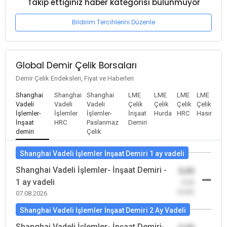
Takip ettiğiniz haber kategorisi bulunmuyor
Bildirim Tercihlerini Düzenle
Global Demir Çelik Borsaları
Demir Çelik Endeksleri, Fiyat ve Haberleri
Shanghai
Shanghai
Shanghai
LME
LME
LME
LME
Vadeli
Vadeli
Vadeli
Çelik
Çelik
Çelik
Çelik
İşlemler-
İşlemler
İşlemler-
İnşaat
Hurda
HRC
Hasır
İnşaat
HRC
Paslanmaz
Demiri
demiri
Çelik
Shanghai Vadeli İşlemler İnşaat Demiri 1 ay vadeli
Shanghai Vadeli İşlemler- İnşaat Demiri -
0,00
1 ay vadeli
-0,00
(0,00)
07.08.2026
Shanghai Vadeli İşlemler İnşaat Demiri 2 Ay Vadeli
Shanghai Vadeli İşlemler- İnşaat Demiri-