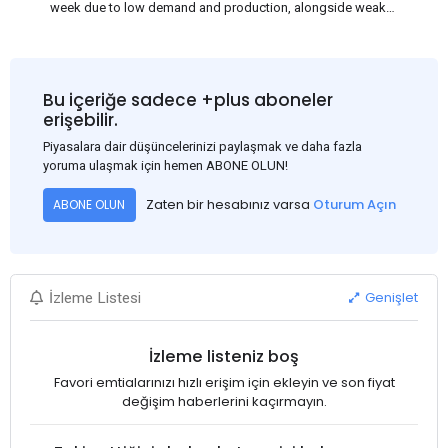
week due to low demand and production, alongside weak
market sentiment. Traders may reduce rebar stocks ahead of
new standards. This outlook is based on surveys and market
communications with Chinese participants.
Bu içeriğe sadece +plus aboneler
erişebilir.
Piyasalara dair düşüncelerinizi paylaşmak ve daha fazla
yoruma ulaşmak için hemen ABONE OLUN!
Zaten bir hesabınız varsa
Oturum Açın
ABONE OLUN
Genişlet
İzleme Listesi
İzleme listeniz boş
Favori emtialarınızı hızlı erişim için ekleyin ve son fiyat
değişim haberlerini kaçırmayın.