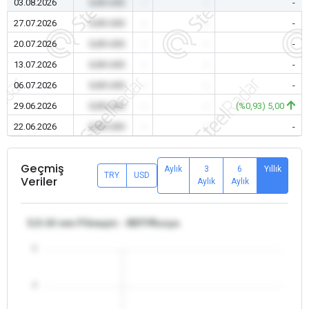
03.08.2026
0,00 USD
-
-
-
27.07.2026
0,00 USD
-
-
-
20.07.2026
0,00 USD
-
-
-
13.07.2026
0,00 USD
-
-
-
06.07.2026
0,00 USD
-
-
-
29.06.2026
0,00 USD
-
-
(%0,93) 5,00
22.06.2026
0,00 USD
-
-
-
Geçmiş
Aylık
3
6
Yıllık
TRY
USD
Veriler
Aylık
Aylık
5,5-10 mm Filmaşin - BDT/Rusya
5
4