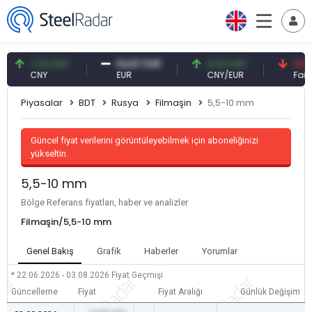
7,10 CNY
54,87 EUR
0,13 CNY
41,53 TR
CNY
EUR
CNY/EUR
Faiz
Piyasalar
BDT
Rusya
Filmaşin
5,5-10 mm
Güncel fiyat verilerini görüntüleyebilmek için aboneliğinizi
yükseltin.
5,5-10 mm
Bölge Referans fiyatları, haber ve analizler
Filmaşin/5,5-10 mm
Genel Bakış
Grafik
Haberler
Yorumlar
* 22.06.2026 - 03.08.2026
Fiyat Geçmişi
Güncelleme
Fiyat
Fiyat Aralığı
Günlük Değişim