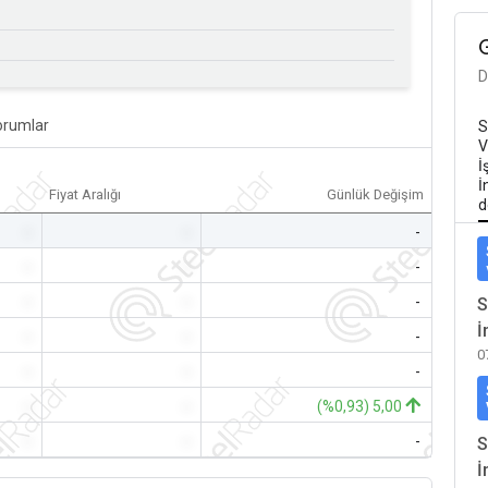
D
orumlar
S
V
İ
İ
Fiyat Aralığı
Günlük Değişim
d
-
-
-
-
-
-
-
-
-
S
İ
-
-
-
0
-
-
-
-
-
(%0,93) 5,00
-
-
-
S
İ