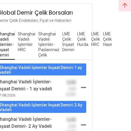
Global Demir Çelik Borsaları
emir Çelik Endeksleri, Fiyat ve Haberleri
hanghai
Shanghai
Shanghai
LME
LME
LME
LME
adeli
Vadeli
Vadeli
Çelik
Çelik
Çelik
Çelik
şlemler-
İşlemler
İşlemler-
İnşaat
Hurda
HRC
Hasır
nşaat
HRC
Paslanmaz
Demiri
emiri
Çelik
Shanghai Vadeli İşlemler İnşaat Demiri 1 ay
vadeli
hanghai Vadeli İşlemler-
0,00
nşaat Demiri - 1 ay vadeli
-0,00
(0,00)
7.08.2026
Shanghai Vadeli İşlemler İnşaat Demiri 2 Ay
Vadeli
hanghai Vadeli İşlemler-
0,00
nşaat Demiri- 2 Ay Vadeli
-0,00