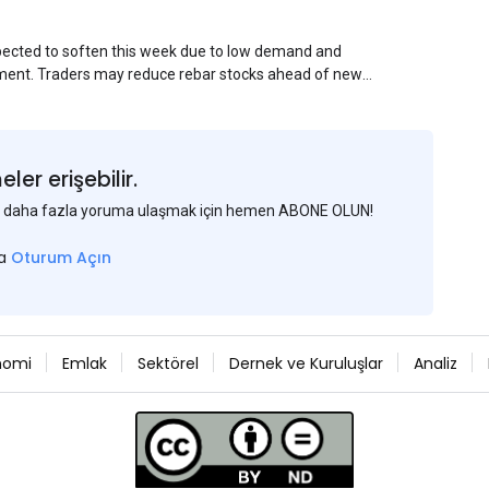
xpected to soften this week due to low demand and
ment. Traders may reduce rebar stocks ahead of new
veys and market communications with Chinese
er erişebilir.
 ve daha fazla yoruma ulaşmak için hemen ABONE OLUN!
sa
Oturum Açın
nomi
Emlak
Sektörel
Dernek ve Kuruluşlar
Analiz