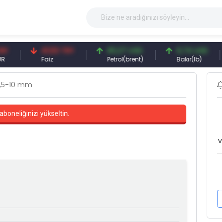
41,53 TRY
83,27 USD
6,74 USD
9
Faiz
Petrol(brent)
Bakır(lb)
G
,5-10 mm
aboneliğinizi yükseltin.
v