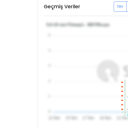
Geçmiş Veriler
TRY
5,5-10 mm Filmaşin - BDT/Rusya
5
4
3
2
1
0
13 Tem
15 Tem
17 Tem
19 Tem
21 Te