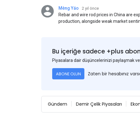
Mèng Yáo
2 yıl önce
Rebar and wire rod prices in China are e
production, alongside weak market senti
standards. This outlook is based on sur
participants.
Bu içeriğe sadece +plus abonel
Piyasalara dair düşüncelerinizi paylaşmak
Zaten bir hesabınız var
ABONE OLUN
Gündem
Demir Çelik Piyasaları
Eko