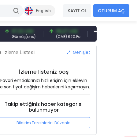
KAYIT OL
OTURUM AÇ
English
7,32 USD
96,27 USD
377,25 USD
6.
ümüş(ons)
(CME) 62% Fe
Gemi Söküm
Alt
Genişlet
İzleme Listesi
İzleme listeniz boş
Favori emtialarınızı hızlı erişim için ekleyin
e son fiyat değişim haberlerini kaçırmayın.
Takip ettiğiniz haber kategorisi
bulunmuyor
Bildirim Tercihlerini Düzenle