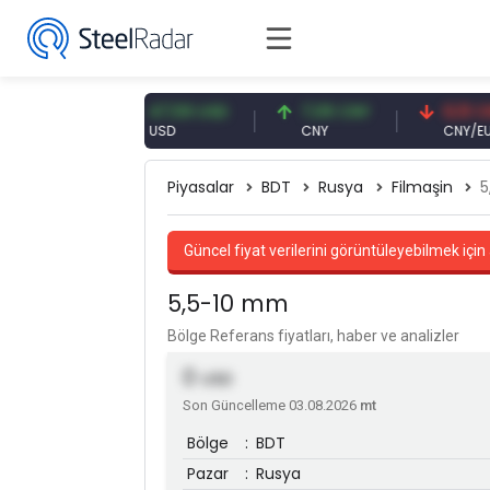
EUR
47,59 USD
7,09 CNY
0,13 CNY
USD
CNY
CNY/EUR
Piyasalar
BDT
Rusya
Filmaşin
5
Güncel fiyat verilerini görüntüleyebilmek için 
5,5-10 mm
Bölge Referans fiyatları, haber ve analizler
0
USD
Son Güncelleme 03.08.2026
mt
Bölge
:
BDT
Pazar
:
Rusya