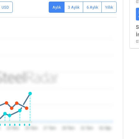
0
USD
Aylık
3 Aylık
6 Aylık
Yıllık
S
İ
0
m
23 Tem
25 Tem
27 Tem
29 Tem
31 Tem
02 Ağu