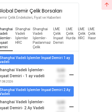
Global Demir Çelik Borsaları
emir Çelik Endeksleri, Fiyat ve Haberleri
hanghai
Shanghai
Shanghai
LME
LME
LME
LME
adeli
Vadeli
Vadeli
Çelik
Çelik
Çelik
Çelik
şlemler-
İşlemler
İşlemler-
İnşaat
Hurda
HRC
Hasır
nşaat
HRC
Paslanmaz
Demiri
emiri
Çelik
Shanghai Vadeli İşlemler İnşaat Demiri 1 ay
vadeli
hanghai Vadeli İşlemler-
0,00
nşaat Demiri - 1 ay vadeli
-0,00
(0,00)
7.08.2026
Shanghai Vadeli İşlemler İnşaat Demiri 2 Ay
Vadeli
hanghai Vadeli İşlemler-
0,00
nşaat Demiri- 2 Ay Vadeli
-0,00