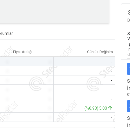
D
orumlar
S
V
İ
İ
Fiyat Aralığı
Günlük Değişim
d
-
-
-
-
-
-
-
-
-
S
İ
-
-
-
0
-
-
-
-
-
(%0,93) 5,00
-
-
-
S
İ