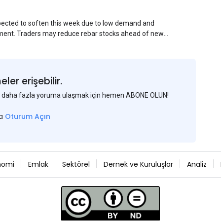
xpected to soften this week due to low demand and
ment. Traders may reduce rebar stocks ahead of new
veys and market communications with Chinese
er erişebilir.
 ve daha fazla yoruma ulaşmak için hemen ABONE OLUN!
sa
Oturum Açın
nomi
Emlak
Sektörel
Dernek ve Kuruluşlar
Analiz