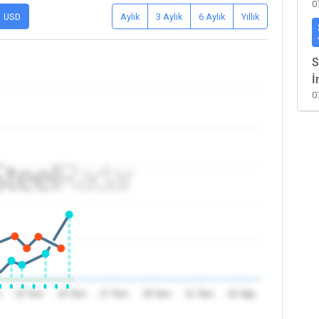
0
USD
Aylık
3 Aylık
6 Aylık
Yıllık
S
İ
0
m
23 Tem
25 Tem
27 Tem
29 Tem
31 Tem
02 Ağu