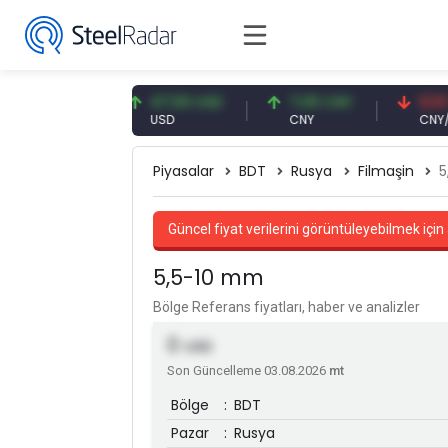
,93 EUR
47,59 USD
7,09 CNY
0,13 CNY
R
USD
CNY
CNY/EUR
Piyasalar
BDT
Rusya
Filmaşin
5
Güncel fiyat verilerini görüntüleyebilmek için 
5,5-10 mm
Bölge Referans fiyatları, haber ve analizler
0
USD
Son Güncelleme 03.08.2026
mt
Bölge
:
BDT
Pazar
:
Rusya