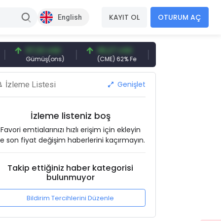
KAYIT OL
OTURUM AÇ
English
97,32 USD
96,27 USD
377,25 USD
Gümüş(ons)
(CME) 62% Fe
Gemi Söküm
Genişlet
İzleme Listesi
İzleme listeniz boş
Favori emtialarınızı hızlı erişim için ekleyin
e son fiyat değişim haberlerini kaçırmayın.
Takip ettiğiniz haber kategorisi
bulunmuyor
Bildirim Tercihlerini Düzenle