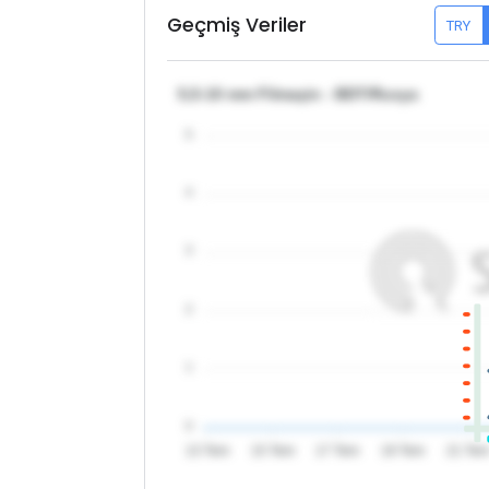
Geçmiş Veriler
TRY
5,5-10 mm Filmaşin - BDT/Rusya
5
4
3
2
1
0
13 Tem
15 Tem
17 Tem
19 Tem
21 Te