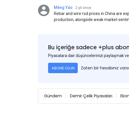
Mèng Yáo
2 yıl önce
Rebar and wire rod prices in China are e
production, alongside weak market senti
standards. This outlook is based on sur
participants.
Bu içeriğe sadece +plus abonel
Piyasalara dair düşüncelerinizi paylaşmak
Zaten bir hesabınız var
ABONE OLUN
Gündem
Demir Çelik Piyasaları
Eko