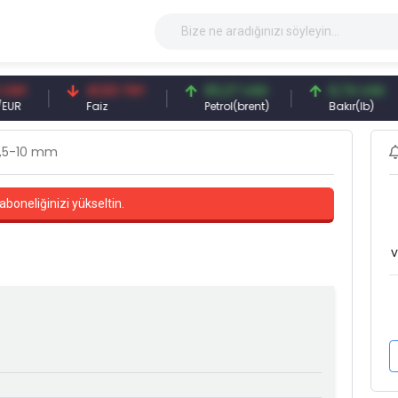
41,53 TRY
83,27 USD
6,74 USD
Faiz
Petrol(brent)
Bakır(lb)
,5-10 mm
aboneliğinizi yükseltin.
v