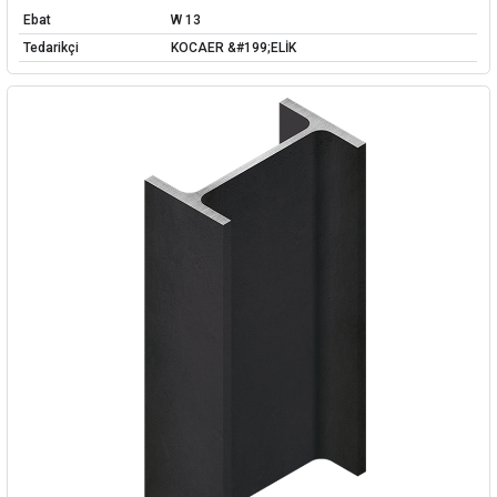
Ebat
W 13
Tedarikçi
KOCAER &#199;ELİK