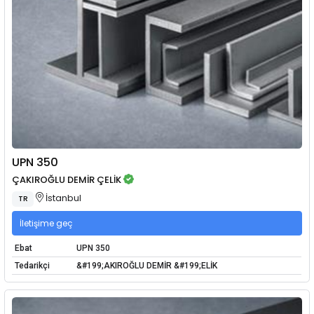
UPN 350
ÇAKIROĞLU DEMİR ÇELİK
İstanbul
TR
İletişime geç
Ebat
UPN 350
Tedarikçi
&#199;AKIROĞLU DEMİR &#199;ELİK