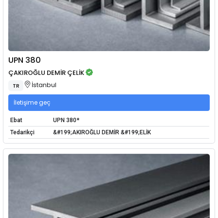
UPN 380
ÇAKIROĞLU DEMİR ÇELİK
İstanbul
TR
İletişime geç
Ebat
UPN 380*
Tedarikçi
&#199;AKIROĞLU DEMİR &#199;ELİK