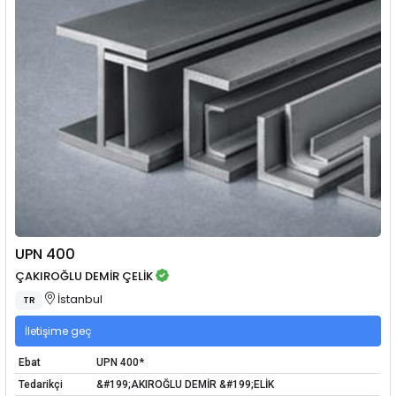
UPN 400
ÇAKIROĞLU DEMİR ÇELİK
İstanbul
TR
İletişime geç
Ebat
UPN 400*
Tedarikçi
&#199;AKIROĞLU DEMİR &#199;ELİK