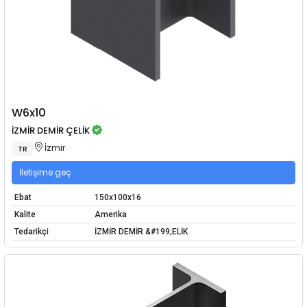
W6x10
İZMİR DEMİR ÇELİK
İzmir
TR
İletişime geç
Ebat
150x100x16
Kalite
Amerika
Tedarikçi
İZMİR DEMİR &#199;ELİK