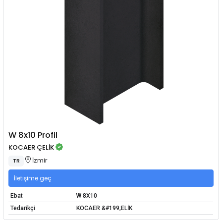
W 8x10 Profil
KOCAER ÇELİK
İzmir
TR
İletişime geç
Ebat
W 8X10
Tedarikçi
KOCAER &#199;ELİK