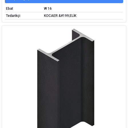
Ebat
W 16
Tedarikçi
KOCAER &#199;ELİK