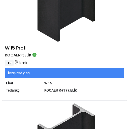
W 15 Profil
KOCAER ÇELİK
İzmir
TR
İletişime geç
Ebat
W 15
Tedarikçi
KOCAER &#199;ELİK