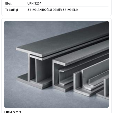
Ebat
UPN 320*
Tedarikçi
&#199;AKIROĞLU DEMİR &#199;ELİK
UPN 300