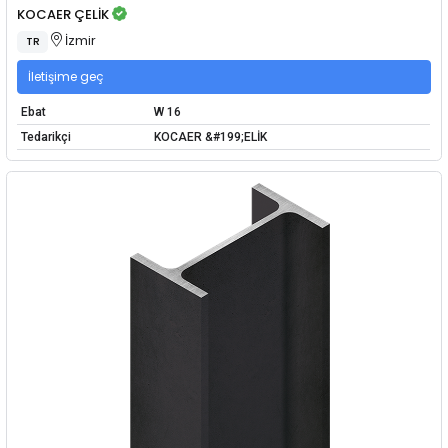
KOCAER ÇELİK
İzmir
TR
İletişime geç
Ebat
W 16
Tedarikçi
KOCAER &#199;ELİK