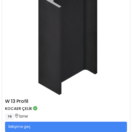
W 13 Profil
KOCAER ÇELİK
İzmir
TR
İletişime geç