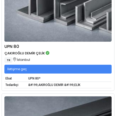
UPN 80
ÇAKIROĞLU DEMİR ÇELİK
İstanbul
TR
İletişime geç
Ebat
UPN 80*
Tedarikçi
&#199;AKIROĞLU DEMİR &#199;ELİK