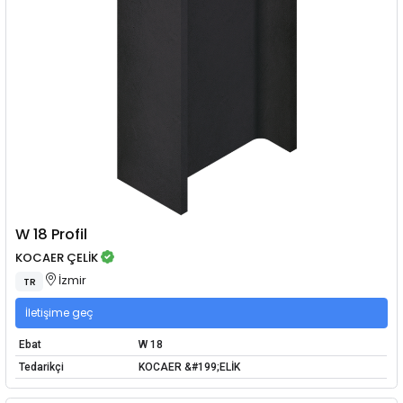
W 18 Profil
KOCAER ÇELİK
İzmir
TR
İletişime geç
Ebat
W 18
Tedarikçi
KOCAER &#199;ELİK