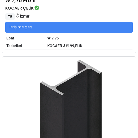
W 7,75 Profil
KOCAER ÇELİK
İzmir
TR
İletişime geç
Ebat
W 7,75
Tedarikçi
KOCAER &#199;ELİK