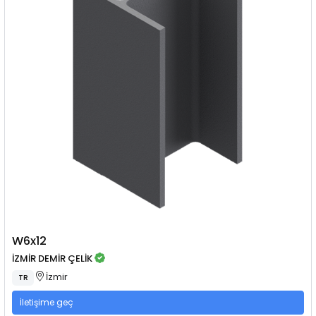
W6x12
İZMİR DEMİR ÇELİK
İzmir
TR
İletişime geç