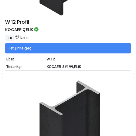
W 12 Profil
KOCAER ÇELİK
İzmir
TR
İletişime geç
Ebat
W 12
Tedarikçi
KOCAER &#199;ELİK