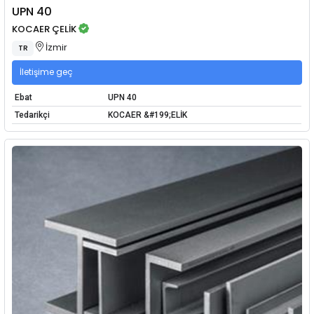
UPN 40
KOCAER ÇELİK
İzmir
TR
İletişime geç
Ebat
UPN 40
Tedarikçi
KOCAER &#199;ELİK