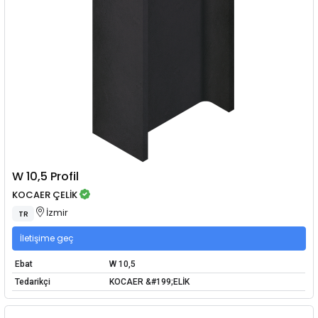
W 10,5 Profil
KOCAER ÇELİK
İzmir
TR
İletişime geç
Ebat
W 10,5
Tedarikçi
KOCAER &#199;ELİK