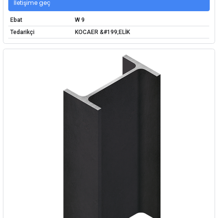
İletişime geç
Ebat
W 9
Tedarikçi
KOCAER &#199;ELİK