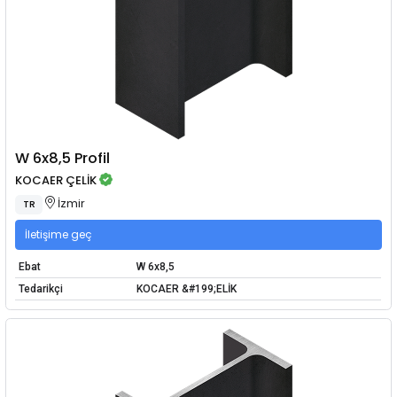
W 6x8,5 Profil
KOCAER ÇELİK
İzmir
TR
İletişime geç
Ebat
W 6x8,5
Tedarikçi
KOCAER &#199;ELİK