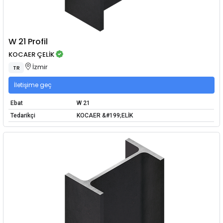
W 21 Profil
KOCAER ÇELİK
İzmir
TR
İletişime geç
Ebat
W 21
Tedarikçi
KOCAER &#199;ELİK