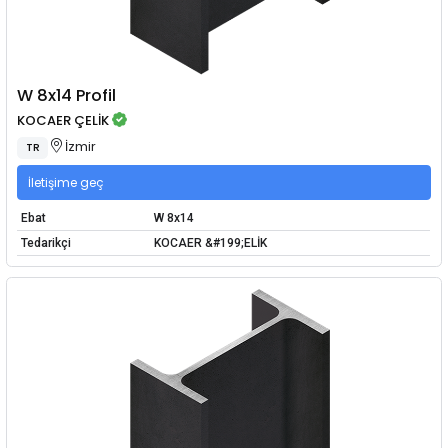
W 8x14 Profil
KOCAER ÇELİK
İzmir
TR
İletişime geç
Ebat
W 8x14
Tedarikçi
KOCAER &#199;ELİK