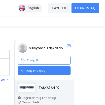
KAYIT OL
OTURUM AÇ
English
Süleyman Taşkazan
Takip Et
İletişime geç
ster
TAŞKAZAN
Doğrulanmış Tedarikçi
Onaylı Üretici