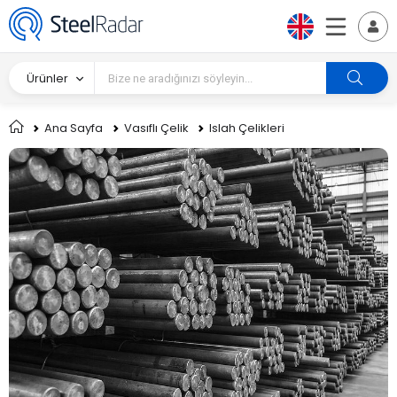
Ürünler
Ana Sayfa
Vasıflı Çelik
Islah Çelikleri