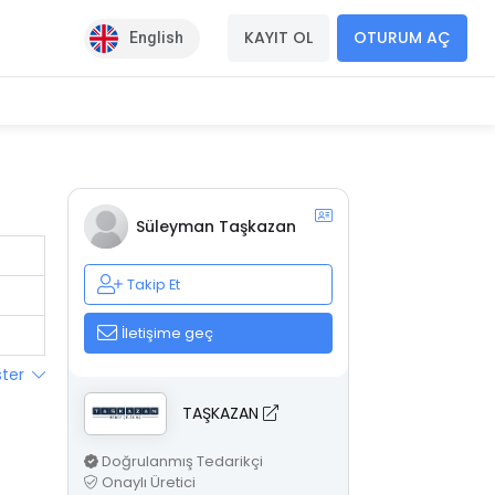
KAYIT OL
OTURUM AÇ
English
Süleyman Taşkazan
Takip Et
İletişime geç
ster
TAŞKAZAN
Doğrulanmış Tedarikçi
Onaylı Üretici