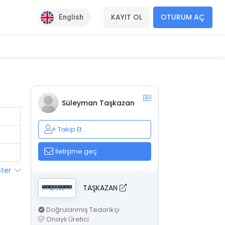
KAYIT OL
OTURUM AÇ
English
Süleyman Taşkazan
Takip Et
İletişime geç
ster
TAŞKAZAN
Doğrulanmış Tedarikçi
Onaylı Üretici