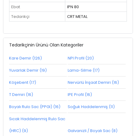
Ebat
IPN 80
Tedarikçi
CRT METAL
Tedarikçinin Ürünü Olan Kategoriler
Kare Demir (126)
NPI Profil (20)
Yuvarlak Demir (19)
Lama-Silme (17)
Köşebent (17)
Nervürlü İnşaat Demiri (16)
T Demiri (16)
IPE Profil (16)
Boyalı Rulo Sac (PPGI) (16)
Soğuk Haddelenmiş (11)
Sıcak Haddelenmiş Rulo Sac
(HRC) (9)
Galvanizli / Boyalı Sac (8)