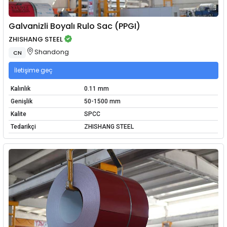
Galvanizli Boyalı Rulo Sac (PPGI)
ZHISHANG STEEL
Shandong
CN
İletişime geç
Kalınlık
0.11 mm
Genişlik
50-1500 mm
Kalite
SPCC
Tedarikçi
ZHISHANG STEEL