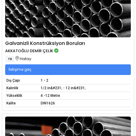
Galvanizli Konstrüksiyon Boruları
AKKATOĞLU DEMİR ÇELİK
Hatay
TR
İletişime geç
Dış Çapı
1 - 2
Kalınlık
1/2 in&#231; - 12 in&#231;
Yükseklik
4 -12 Metre
Kalite
DIN1626