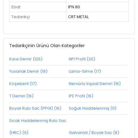
Ebat
IPN 80
Tedarikçi
CRT METAL
Tedarikçinin Ürünü Olan Kategoriler
Kare Demir (126)
NPI Profil (20)
Yuvarlak Demir (19)
Lama-Silme (17)
Köşebent (17)
Nervürlü İnşaat Demiri (16)
T Demiri (16)
IPE Profil (16)
Boyalı Rulo Sac (PPGI) (16)
Soğuk Haddelenmiş (11)
Sıcak Haddelenmiş Rulo Sac
(HRC) (9)
Galvanizli / Boyalı Sac (8)