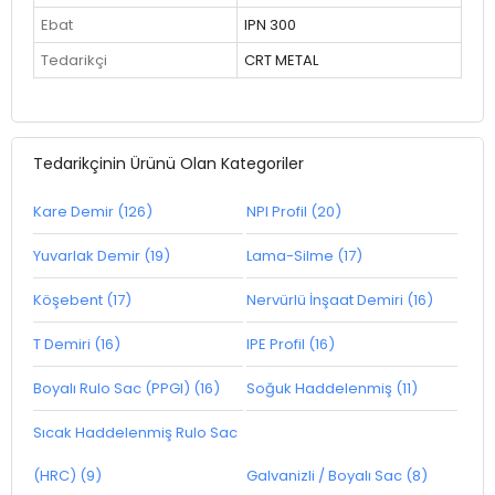
Ebat
IPN 300
Tedarikçi
CRT METAL
Tedarikçinin Ürünü Olan Kategoriler
Kare Demir (126)
NPI Profil (20)
Yuvarlak Demir (19)
Lama-Silme (17)
Köşebent (17)
Nervürlü İnşaat Demiri (16)
T Demiri (16)
IPE Profil (16)
Boyalı Rulo Sac (PPGI) (16)
Soğuk Haddelenmiş (11)
Sıcak Haddelenmiş Rulo Sac
(HRC) (9)
Galvanizli / Boyalı Sac (8)