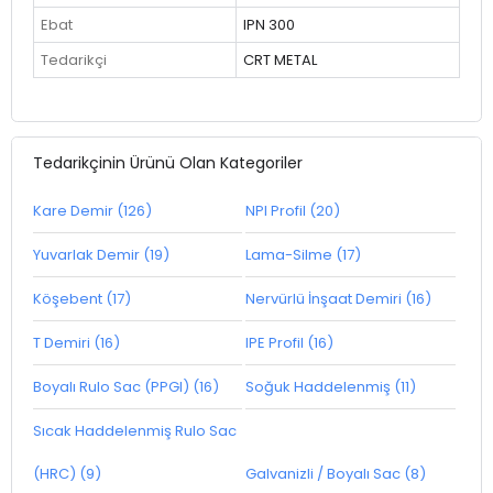
Ebat
IPN 300
Tedarikçi
CRT METAL
Tedarikçinin Ürünü Olan Kategoriler
Kare Demir (126)
NPI Profil (20)
Yuvarlak Demir (19)
Lama-Silme (17)
Köşebent (17)
Nervürlü İnşaat Demiri (16)
T Demiri (16)
IPE Profil (16)
Boyalı Rulo Sac (PPGI) (16)
Soğuk Haddelenmiş (11)
Sıcak Haddelenmiş Rulo Sac
(HRC) (9)
Galvanizli / Boyalı Sac (8)