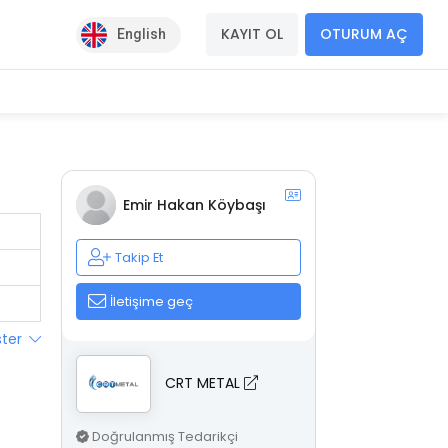
KAYIT OL
OTURUM AÇ
English
Emir Hakan Köybaşı
Takip Et
İletişime geç
ster
CRT METAL
Doğrulanmış Tedarikçi