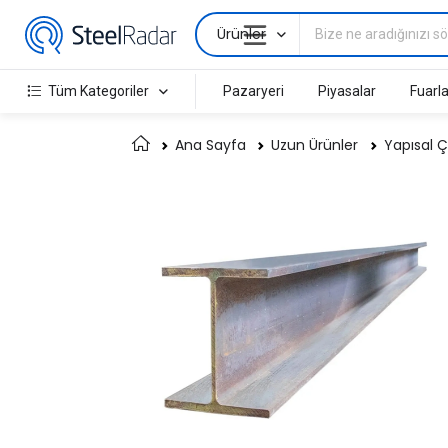
Ürünler
Tüm Kategoriler
Pazaryeri
Piyasalar
Fuarla
Ana Sayfa
Uzun Ürünler
Yapısal Ç