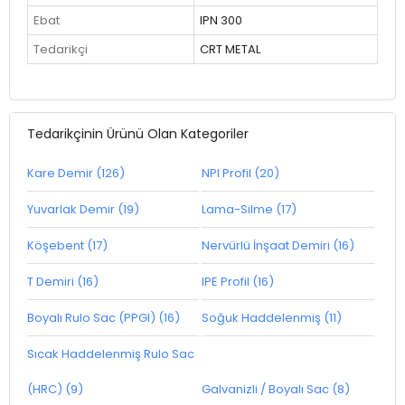
Ebat
IPN 300
Tedarikçi
CRT METAL
Tedarikçinin Ürünü Olan Kategoriler
Kare Demir (126)
NPI Profil (20)
Yuvarlak Demir (19)
Lama-Silme (17)
Köşebent (17)
Nervürlü İnşaat Demiri (16)
T Demiri (16)
IPE Profil (16)
Boyalı Rulo Sac (PPGI) (16)
Soğuk Haddelenmiş (11)
Sıcak Haddelenmiş Rulo Sac
(HRC) (9)
Galvanizli / Boyalı Sac (8)