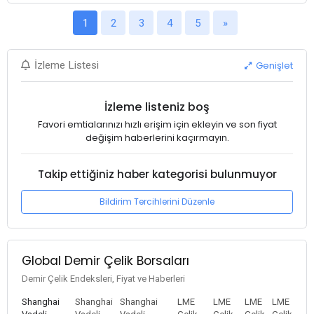
1
2
3
4
5
»
Genişlet
İzleme Listesi
İzleme listeniz boş
Favori emtialarınızı hızlı erişim için ekleyin ve son fiyat
değişim haberlerini kaçırmayın.
Takip ettiğiniz haber kategorisi bulunmuyor
Bildirim Tercihlerini Düzenle
Global Demir Çelik Borsaları
Demir Çelik Endeksleri, Fiyat ve Haberleri
Shanghai
Shanghai
Shanghai
LME
LME
LME
LME