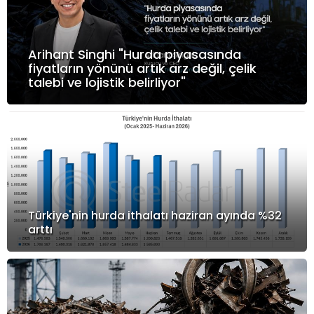
Arihant Singhi "Hurda piyasasında
fiyatların yönünü artık arz değil, çelik
talebi ve lojistik belirliyor"
Türkiye'nin hurda ithalatı haziran ayında %32
arttı