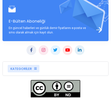
E-Bülten Aboneliği
En güncel haberleri ve günlük demir fiyatlarını e-posta ve
sms olarak almak için kayıt olun.
KATEGORİLER