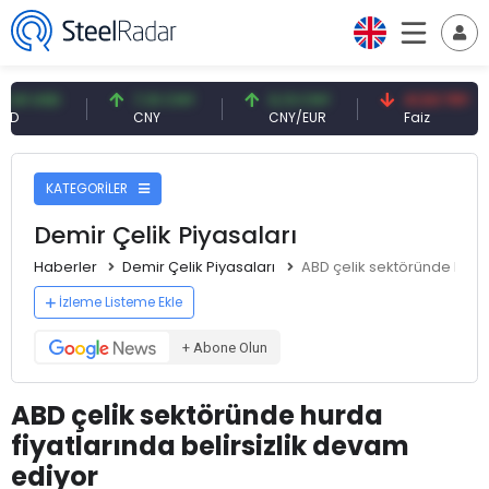
SD
7,10 CNY
0,13 CNY
41,53 TRY
CNY
CNY/EUR
Faiz
KATEGORİLER
Demir Çelik Piyasaları
Haberler
Demir Çelik Piyasaları
ABD çelik sektöründe hurda
İzleme Listeme Ekle
+ Abone Olun
ABD çelik sektöründe hurda
fiyatlarında belirsizlik devam
ediyor