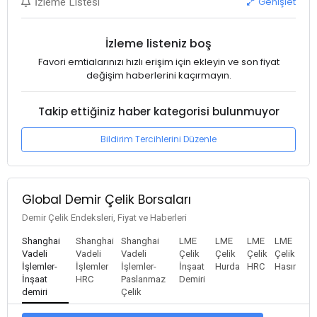
Genişlet
İzleme Listesi
İzleme listeniz boş
Favori emtialarınızı hızlı erişim için ekleyin ve son fiyat
değişim haberlerini kaçırmayın.
Takip ettiğiniz haber kategorisi bulunmuyor
Bildirim Tercihlerini Düzenle
Global Demir Çelik Borsaları
Demir Çelik Endeksleri, Fiyat ve Haberleri
Shanghai
Shanghai
Shanghai
LME
LME
LME
LME
Vadeli
Vadeli
Vadeli
Çelik
Çelik
Çelik
Çelik
İşlemler-
İşlemler
İşlemler-
İnşaat
Hurda
HRC
Hasır
İnşaat
HRC
Paslanmaz
Demiri
demiri
Çelik