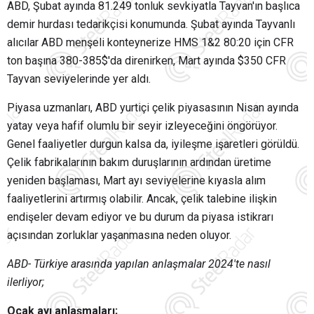
ABD, Şubat ayında 81.249 tonluk sevkiyatla Tayvan'ın başlıca
demir hurdası tedarikçisi konumunda. Şubat ayında Tayvanlı
alıcılar ABD menşeli konteynerize HMS 1&2 80:20 için CFR
ton başına 380-385$'da direnirken, Mart ayında $350 CFR
Tayvan seviyelerinde yer aldı.
Piyasa uzmanları, ABD yurtiçi çelik piyasasının Nisan ayında
yatay veya hafif olumlu bir seyir izleyeceğini öngörüyor.
Genel faaliyetler durgun kalsa da, iyileşme işaretleri görüldü.
Çelik fabrikalarının bakım duruşlarının ardından üretime
yeniden başlaması, Mart ayı seviyelerine kıyasla alım
faaliyetlerini artırmış olabilir. Ancak, çelik talebine ilişkin
endişeler devam ediyor ve bu durum da piyasa istikrarı
açısından zorluklar yaşanmasına neden oluyor.
ABD- Türkiye arasında yapılan anlaşmalar 2024'te nasıl
ilerliyor;
Ocak ayı anlaşmaları;