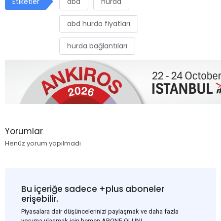
Etiketler
abd
hurda
abd hurda fiyatları
hurda bağlantıları
Yorumlar
Henüz yorum yapılmadı
Bu içeriğe sadece +plus aboneler
erişebilir.
Piyasalara dair düşüncelerinizi paylaşmak ve daha fazla
yoruma ulaşmak için hemen ABONE OLUN!