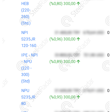
HEB
(%0,80) 300,00
(220-
260)
(Std.)
NPI
31.400,00 TRY
670,64 USD
07
S235JR
(%0,96) 300,00
120-160
IPE - NPI
33.800,00 TRY
721,90 USD
07
- NPU
(%0,89) 300,00
(220 -
300)
(Std)
NPU
31.600,00 TRY
674,91 USD
07
S235JR
(%0,95) 300,00
80