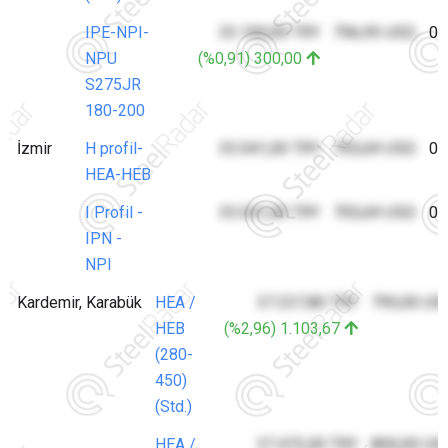
IPE-NPI-
33.100,00 TRY
706,95 USD
07
NPU
(%0,91) 300,00
S275JR
180-200
İzmir
H profil-
33.041,00 TRY
705,69 USD
07
HEA-HEB
I Profil -
33.041,00 TRY
705,69 USD
07
IPN -
NPI
Kardemir, Karabük
HEA /
37.237,80 TRY
795,00 US
HEB
(%2,96) 1.103,67
(280-
450)
(Std.)
HEA /
37.472,00 TRY
800,00 US