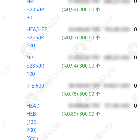
NPI
31.850,00 TRY
680,25 USD
07
S235JR
(%0,94) 300,00
80
HEA/HEB
34.300,00 TRY
732,58 USD
07
S275JR
(%0,87) 300,00
100
NPI
31.850,00 TRY
680,25 USD
07
S235JR
(%0,94) 300,00
100
IPE 600
38.300,00 TRY
818,01 USD
07
(%0,78) 300,00
HEA /
33.800,00 TRY
721,90 USD
07
HEB
(%0,89) 300,00
(120-
200)
(Std.)