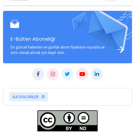
E-Bülten Aboneliği
En güncel haberleri ve günlük demir fiyatlarını e-posta ve
sms olarak almak için kayıt olun.
KATEGORİLER