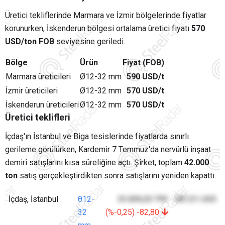
Üretici tekliflerinde Marmara ve İzmir bölgelerinde fiyatlar
korunurken, İskenderun bölgesi ortalama üretici fiyatı
570
USD/ton FOB
seviyesine geriledi.
Bölge
Ürün
Fiyat (FOB)
Marmara üreticileri
Ø12-32 mm
590 USD/t
İzmir üreticileri
Ø12-32 mm
570 USD/t
İskenderun üreticileri
Ø12-32 mm
570 USD/t
Üretici teklifleri
İçdaş'ın İstanbul ve Biga tesislerinde fiyatlarda sınırlı
gerileme görülürken, Kardemir 7 Temmuz'da nervürlü inşaat
demiri satışlarını kısa süreliğine açtı. Şirket, toplam
42.000
ton
satış gerçekleştirdikten sonra satışlarını yeniden kapattı.
İçdaş, İstanbul
θ12-
33.009,20 TRY
587,51 USD
32
(%-0,25) -82,80