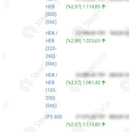
HEB
(%2,97) 1.114,85
(500)
(Std.)
HEA /
35.598,40 TRY
760,00 US
HEB
(%2,88) 1.025,65
(220-
260)
(Std.)
HEA /
32.085,40 TRY
685,00 US
HEB
(%3,37) 1.081,45
(120-
200)
(Std.)
IPE 600
37.472,00 TRY
800,00 US
(%2,97) 1.114,85