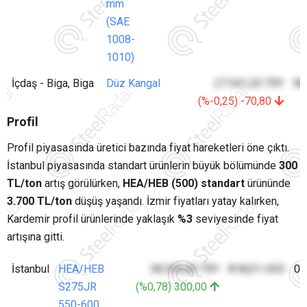
mm
(SAE
1008-
1010)
İçdaş - Biga, Biga
Düz Kangal
27.541,20 TRY
58
(%-0,25) -70,80
Profil
Profil piyasasında üretici bazında fiyat hareketleri öne çıktı.
İstanbul piyasasında standart ürünlerin büyük bölümünde
300
TL/ton
artış görülürken,
HEA/HEB (500) standart
ürününde
3.700 TL/ton
düşüş yaşandı. İzmir fiyatları yatay kalırken,
Kardemir profil ürünlerinde yaklaşık
%3
seviyesinde fiyat
artışına gitti.
İstanbul
HEA/HEB
38.300,00 TRY
818,01 USD
07
S275JR
(%0,78) 300,00
550-600