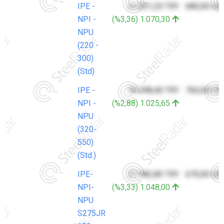
IPE -
31.851,20 TRY
680,00 US
NPI -
(%3,36) 1.070,30
NPU
(220 -
300)
(Std)
IPE -
35.598,40 TRY
760,00 US
NPI -
(%2,88) 1.025,65
NPU
(320-
550)
(Std.)
IPE-
31.382,80 TRY
670,00 US
NPI-
(%3,33) 1.048,00
NPU
S275JR