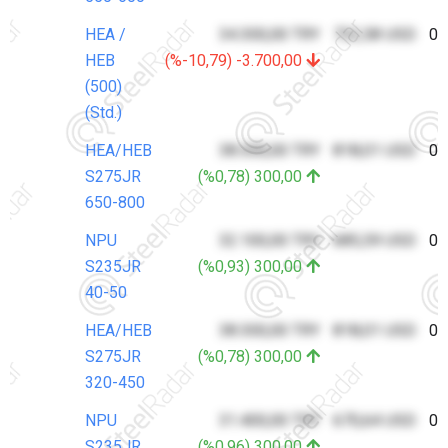
HEA /
34.300,00 TRY
732,58 USD
07
HEB
(%-10,79) -3.700,00
(500)
(Std.)
HEA/HEB
38.300,00 TRY
818,01 USD
07
S275JR
(%0,78) 300,00
650-800
NPU
32.100,00 TRY
685,59 USD
07
S235JR
(%0,93) 300,00
40-50
HEA/HEB
38.300,00 TRY
818,01 USD
07
S275JR
(%0,78) 300,00
320-450
NPU
31.400,00 TRY
670,64 USD
07
S235JR
(%0,96) 300,00