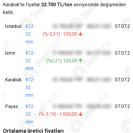
Karabük'te fiyatlar
32.700 TL/ton
seviyesinde değişmeden
kaldı.
İstanbul
θ12-
32.700,00 TRY
582,01 USD
07.07.2
32
(%-0,31) -100,00
mm
İzmir
θ12-
31.900,00 TRY
567,77 USD
07.07.2
32
(%0,31) 100,00
mm
Karabük
θ12-
32.700,00 TRY
582,01 USD
07.07.2
32
mm
Payas
θ12-
31.800,00 TRY
565,99 USD
07.07.2
32
(%-3,14) -1.000,00
mm
Ortalama üretici fiyatları