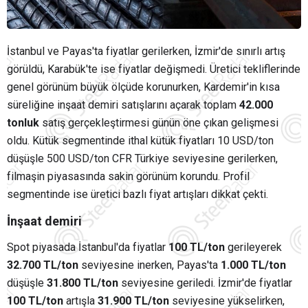
İstanbul ve Payas'ta fiyatlar gerilerken, İzmir'de sınırlı artış
görüldü, Karabük'te ise fiyatlar değişmedi. Üretici tekliflerinde
genel görünüm büyük ölçüde korunurken, Kardemir'in kısa
süreliğine inşaat demiri satışlarını açarak toplam
42.000
tonluk
satış gerçekleştirmesi günün öne çıkan gelişmesi
oldu. Kütük segmentinde ithal kütük fiyatları 10 USD/ton
düşüşle 500 USD/ton CFR Türkiye seviyesine gerilerken,
filmaşin piyasasında sakin görünüm korundu. Profil
segmentinde ise üretici bazlı fiyat artışları dikkat çekti.
İnşaat demiri
Spot piyasada İstanbul'da fiyatlar
100 TL/ton
gerileyerek
32.700 TL/ton
seviyesine inerken, Payas'ta
1.000 TL/ton
düşüşle
31.800 TL/ton
seviyesine geriledi. İzmir'de fiyatlar
100 TL/ton
artışla
31.900 TL/ton
seviyesine yükselirken,