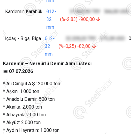
mm
Kardemir, Karabük
θ12-
31.800,00 TRY
566,00 USD
32
(%-2,83) -900,00
mm
İçdaş - Biga, Biga
θ12-
32.209,20 TRY
573,28 USD
07
32
(%-0,25) -82,80
mm
Kardemir – Nervürlü Demir Alım Listesi
📅 07.07.2026
* Ali Cangül A.Ş.: 20.000 ton
* Aşkın: 1.000 ton
* Anadolu Demir: 500 ton
* Akınlar: 2.000 ton
* Albayrak: 2.000 ton
* Akyüz: 2.000 ton
* Aydın Hayrettin: 1.000 ton