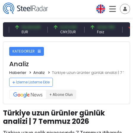
54,93 EUR
0,13 CNY
41,54 TRY
79,73 USD
EUR
CNY/EUR
Faiz
Petrol(brent
KATEGORİLER
Analiz
Haberler
Analiz
Türkiye uzun ürünler günlük analizi | 7 Te
İzleme Listeme Ekle
+ Abone Olun
Türkiye uzun ürünler günlük
analizi | 7 Temmuz 2026
Türkiye uzun çelik piyasasında 7 Temmuz itibarıyla