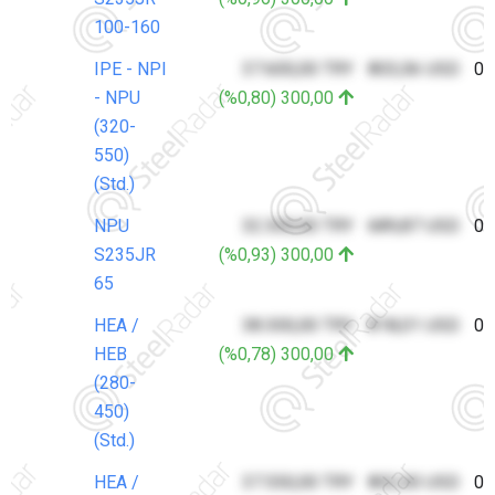
100-160
IPE - NPI
37.600,00 TRY
803,06 USD
07
- NPU
(%0,80) 300,00
(320-
550)
(Std.)
NPU
32.300,00 TRY
689,87 USD
07
S235JR
(%0,93) 300,00
65
HEA /
38.300,00 TRY
818,01 USD
07
HEB
(%0,78) 300,00
(280-
450)
(Std.)
HEA /
37.550,00 TRY
802,00 USD
07