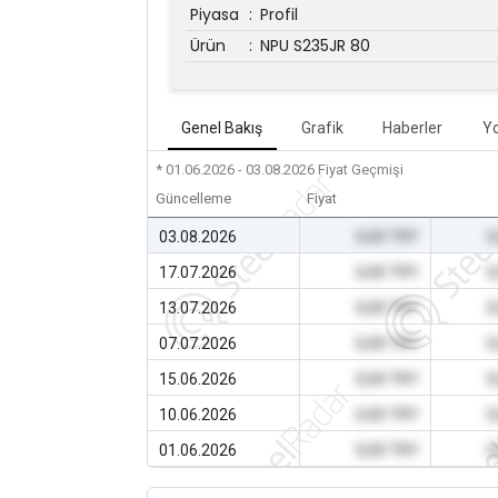
Piyasa
:
Profil
Ürün
:
NPU S235JR 80
Genel Bakış
Grafik
Haberler
Y
* 01.06.2026 - 03.08.2026
Fiyat Geçmişi
Güncelleme
Fiyat
03.08.2026
0,00 TRY
0
17.07.2026
0,00 TRY
0
13.07.2026
0,00 TRY
0
07.07.2026
0,00 TRY
0
15.06.2026
0,00 TRY
0
10.06.2026
0,00 TRY
0
01.06.2026
0,00 TRY
0