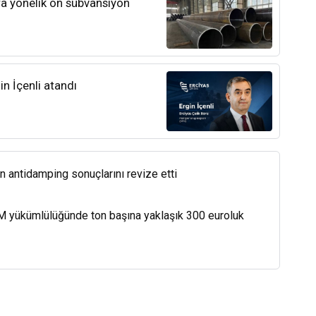
ra yönelik ön sübvansiyon
n İçenli atandı
in antidamping sonuçlarını revize etti
M yükümlülüğünde ton başına yaklaşık 300 euroluk