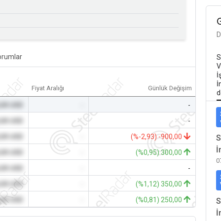
D
orumlar
S
V
İ
İ
Fiyat Aralığı
Günlük Değişim
d
,00 USD
-
-
,00 USD
-
-
,00 USD
-
(%-2,93) -900,00
S
İ
,00 USD
-
(%0,95) 300,00
0
,00 USD
-
-
,00 USD
-
(%1,12) 350,00
,00 USD
-
(%0,81) 250,00
S
İ