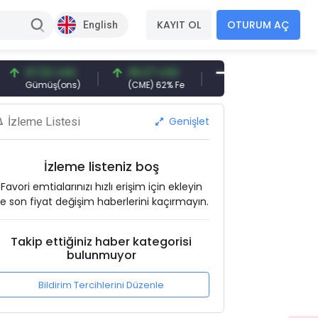
KAYIT OL
OTURUM AÇ
English
7,32 USD
96,27 USD
377,25 USD
6.
ümüş(ons)
(CME) 62% Fe
Gemi Söküm
Alt
Genişlet
İzleme Listesi
İzleme listeniz boş
Favori emtialarınızı hızlı erişim için ekleyin
e son fiyat değişim haberlerini kaçırmayın.
Takip ettiğiniz haber kategorisi
bulunmuyor
Bildirim Tercihlerini Düzenle