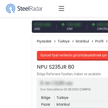
 EUR
47,61 USD
7,10 CNY
0,13 CNY
USD
CNY
CNY/EUR
Piyasalar
Türkiye
İstanbul
Profil
Güncel fiyat verilerini görüntüleyebilmek için 
NPU S235JR 80
Bölge Referans fiyatları, haber ve analizler
0
| 0,00
TRY
USD
Son Güncelleme 03.08.2026
CONFIG
Bölge
:
Türkiye
Pazar
:
İstanbul