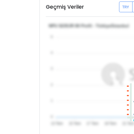
Geçmiş Veriler
TRY
NPU S235JR 80 Profil - Türkiye/İstanbul
5
4
3
2
1
0
13 Tem
15 Tem
17 Tem
19 Tem
21 Te