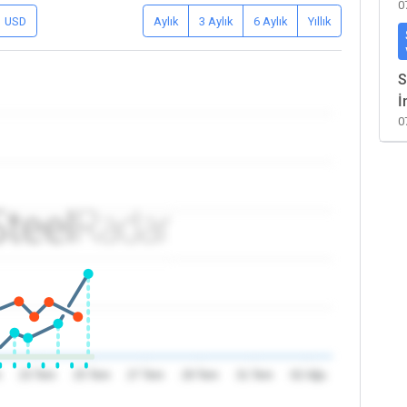
0
USD
Aylık
3 Aylık
6 Aylık
Yıllık
S
İ
0
m
23 Tem
25 Tem
27 Tem
29 Tem
31 Tem
02 Ağu