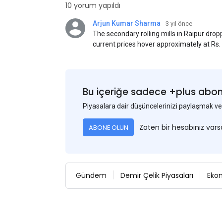
10 yorum yapıldı
Arjun Kumar Sharma
3 yıl önce
The secondary rolling mills in Raipur dro
current prices hover approximately at Rs
50) on an exw basis. These prices are sub
discounts. As a result of a sluggish trend,
yesterday's price hike.
Bu içeriğe sadece +plus abonel
Piyasalara dair düşüncelerinizi paylaşmak
Zaten bir hesabınız var
ABONE OLUN
Gündem
Demir Çelik Piyasaları
Eko