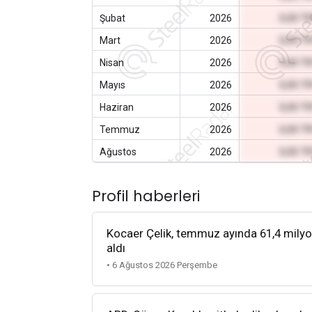
Şubat
2026
0,00 T
Mart
2026
0,00 T
Nisan
2026
0,00 T
Mayıs
2026
0,00 T
Haziran
2026
0,00 T
Temmuz
2026
0,00 T
Ağustos
2026
0,00 T
Profil haberleri
Kocaer Çelik, temmuz ayında 61,4 milyon d
aldı
• 6 Ağustos 2026 Perşembe