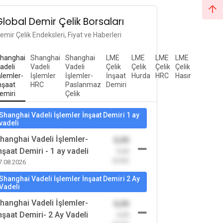
Global Demir Çelik Borsaları
emir Çelik Endeksleri, Fiyat ve Haberleri
hanghai
Shanghai
Shanghai
LME
LME
LME
LME
adeli
Vadeli
Vadeli
Çelik
Çelik
Çelik
Çelik
şlemler-
İşlemler
İşlemler-
İnşaat
Hurda
HRC
Hasır
nşaat
HRC
Paslanmaz
Demiri
emiri
Çelik
Shanghai Vadeli İşlemler İnşaat Demiri 1 ay
vadeli
hanghai Vadeli İşlemler-
0,00
nşaat Demiri - 1 ay vadeli
-0,00
(0,00)
7.08.2026
Shanghai Vadeli İşlemler İnşaat Demiri 2 Ay
Vadeli
hanghai Vadeli İşlemler-
0,00
nşaat Demiri- 2 Ay Vadeli
-0,00