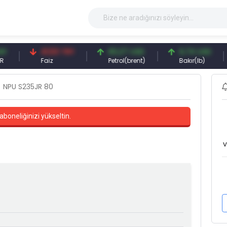
41,53 TRY
83,27 USD
6,74 USD
9
Faiz
Petrol(brent)
Bakır(lb)
G
NPU S235JR 80
aboneliğinizi yükseltin.
v