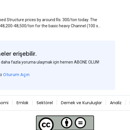
pped Structure prices by around Rs. 300/ton today. The
. 48,200-48,500/ton for the basic heavy Channel (100 x
ject to brand variations and do not include trade
 mills had to lower their offers immediately following
er erişebilir.
 ve daha fazla yoruma ulaşmak için hemen ABONE OLUN!
sa
Oturum Açın
nomi
Emlak
Sektörel
Dernek ve Kuruluşlar
Analiz