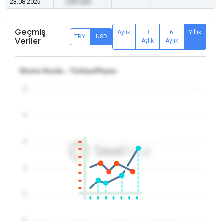
23.08.2025
0,00 USD
-
-
-
Geçmiş
Aylık
3
6
Yıllık
TRY
USD
Veriler
Aylık
Aylık
Ekstra Hurda - Türkiye/Payas
5
4
3
2
1
0