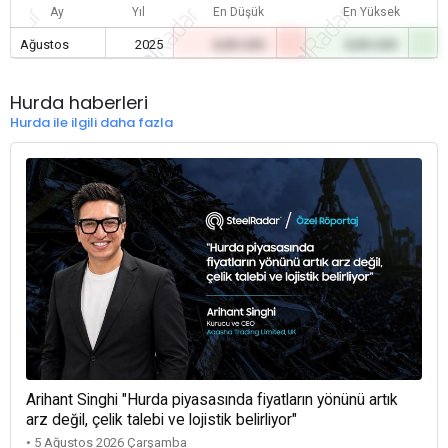
Ay
Yıl
En Düşük
En Yüksek
Ağustos
2025
0,00 USD
0,00 USD
Hurda haberleri
Hurda ile ilgili daha fazla
Arihant Singhi "Hurda piyasasında fiyatların yönünü artık
arz değil, çelik talebi ve lojistik belirliyor"
• 5 Ağustos 2026 Çarşamba