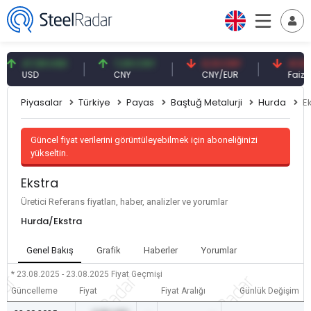
47,59 USD
7,09 CNY
0,13 CNY
41,53 TR
USD
CNY
CNY/EUR
Faiz
Piyasalar
Türkiye
Payas
Baştuğ Metalurji
Hurda
E
Güncel fiyat verilerini görüntüleyebilmek için aboneliğinizi
yükseltin.
Ekstra
Üretici Referans fiyatları, haber, analizler ve yorumlar
Hurda/Ekstra
Genel Bakış
Grafik
Haberler
Yorumlar
* 23.08.2025 - 23.08.2025
Fiyat Geçmişi
Güncelleme
Fiyat
Fiyat Aralığı
Günlük Değişim