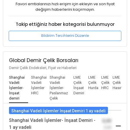
Favori emtialarınızı hızlı erişim için ekleyin ve son fiyat
değişim haberlerini kaçırmayın.
Takip ettiğiniz haber kategorisi bulunmuyor
Bildirim Tercihlerini Düzenle
Global Demir Çelik Borsaları
Demir Çelik Endeksleri, Fiyat ve Haberleri
Shanghai
Shanghai
Shanghai
LME
LME
LME
LME
Vadeli
Vadeli
Vadeli
Çelik
Çelik
Çelik
Çelik
İşlemler-
İşlemler
İşlemler-
İnşaat
Hurda
HRC
Hasır
İnşaat
HRC
Paslanmaz
Demiri
demiri
Çelik
Shanghai Vadeli İşlemler İnşaat Demiri 1 ay vadeli
Shanghai Vadeli İşlemler- İnşaat Demiri -
0,00
1 ay vadeli
-0,00