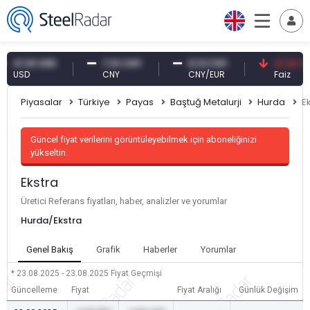
47,61 USD
7,10 CNY
0,13 CNY
41,30 TRY
USD
CNY
CNY/EUR
Faiz
Piyasalar
Türkiye
Payas
Baştuğ Metalurji
Hurda
E
Güncel fiyat verilerini görüntüleyebilmek için aboneliğinizi
yükseltin.
Ekstra
Üretici Referans fiyatları, haber, analizler ve yorumlar
Hurda/Ekstra
Genel Bakış
Grafik
Haberler
Yorumlar
* 23.08.2025 - 23.08.2025
Fiyat Geçmişi
Güncelleme
Fiyat
Fiyat Aralığı
Günlük Değişim