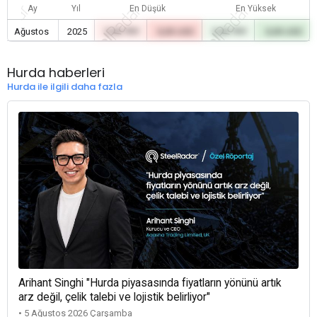
Ay
Yıl
En Düşük
En Yüksek
Ağustos
2025
0,00 TRY
0,00 USD
0,00 TRY
0,00 USD
Hurda haberleri
Hurda ile ilgili daha fazla
Arihant Singhi "Hurda piyasasında fiyatların yönünü artık
arz değil, çelik talebi ve lojistik belirliyor"
• 5 Ağustos 2026 Çarşamba