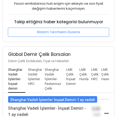
Favori emtialarınızı hızlı erişim için ekleyin ve son fiyat
değişim haberlerini kaçırmayın.
Takip ettiğiniz haber kategorisi bulunmuyor
Bildirim Tercihlerini Düzenle
Global Demir Çelik Borsaları
Demir Çelik Endeksleri, Fiyat ve Haberleri
Shanghai
Shanghai
Shanghai
LME
LME
LME
LME
Vadeli
Vadeli
Vadeli
Çelik
Çelik
Çelik
Çelik
İşlemler-
İşlemler
İşlemler-
İnşaat
Hurda
HRC
Hasır
İnşaat
HRC
Paslanmaz
Demiri
demiri
Çelik
Shanghai Vadeli İşlemler İnşaat Demiri 1 ay vadeli
Shanghai Vadeli İşlemler- İnşaat Demiri -
0,00
1 ay vadeli
-0,00