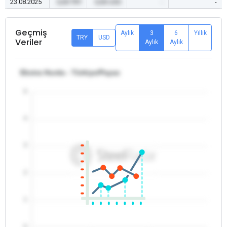
23.08.2025
0,00 TRY
0,00 USD
-
-
Geçmiş
Aylık
3
6
Yıllık
TRY
USD
Veriler
Aylık
Aylık
Ekstra Hurda - Türkiye/Payas
5
4
3
2
1
0