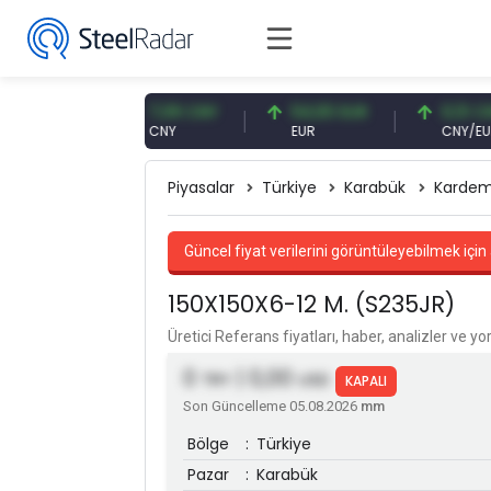
USD
7,09 CNY
54,93 EUR
0,13 CNY
CNY
EUR
CNY/EUR
Piyasalar
Türkiye
Karabük
Kardem
Güncel fiyat verilerini görüntüleyebilmek için 
150X150X6-12 M. (S235JR)
Üretici Referans fiyatları, haber, analizler ve y
0
| 0,00
TRY
USD
KAPALI
Son Güncelleme 05.08.2026
mm
Bölge
:
Türkiye
Pazar
:
Karabük