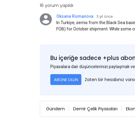
16 yorum yapıldı
Oksana Romanova
3 yıl önce
In Turkiye, semis from the Black Sea ba
FOB) for October shipment. While some cu
participants admit that it could be only 
is available from the market. Information
two weeks ago was circulating in the mark
publication. This was a re-export of Donba
Bu içeriğe sadece +plus abonel
Piyasalara dair düşüncelerinizi paylaşmak
Zaten bir hesabınız var
ABONE OLUN
Gündem
Demir Çelik Piyasaları
Eko