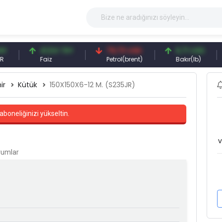
41,54 TRY
79,73 USD
6,71 USD
9
Faiz
Petrol(brent)
Bakır(lb)
G
ir
Kütük
150X150X6-12 M. (S235JR)
aboneliğinizi yükseltin.
v
orumlar