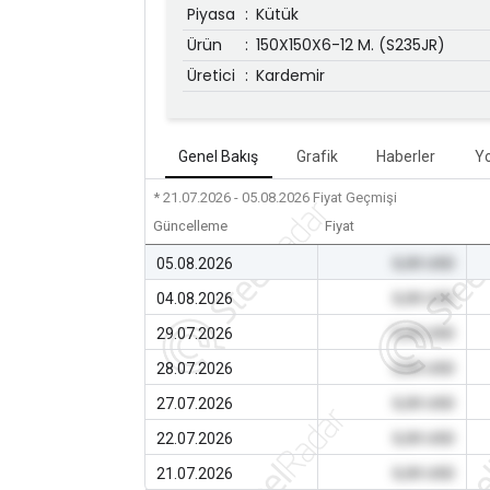
Piyasa
:
Kütük
Ürün
:
150X150X6-12 M. (S235JR)
Üretici
:
Kardemir
Genel Bakış
Grafik
Haberler
Y
* 21.07.2026 - 05.08.2026
Fiyat Geçmişi
Güncelleme
Fiyat
05.08.2026
0,00 USD
04.08.2026
0,00 USD
29.07.2026
0,00 USD
28.07.2026
0,00 USD
27.07.2026
0,00 USD
22.07.2026
0,00 USD
21.07.2026
0,00 USD