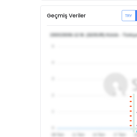
Geçmiş Veriler
TRY
150X150X6-12 M. (S235JR) Kütük - Türkiy
5
4
3
2
1
0
08 Tem
11 Tem
14 Tem
17 Tem
2