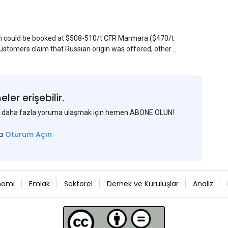
sin could be booked at $508-510/t CFR Marmara ($470/t
stomers claim that Russian origin was offered, other
Belarus or Donbas. Around 10,000 t of Belarusian product
 about sales of 15,000-20,000 t at $485/t CFR around
et, but it could not be confirmed at the time of
s material provided by a Russian mill.
er erişebilir.
 ve daha fazla yoruma ulaşmak için hemen ABONE OLUN!
sa
Oturum Açın
nomi
Emlak
Sektörel
Dernek ve Kuruluşlar
Analiz