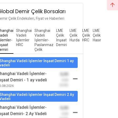
Global Demir Çelik Borsaları
emir Çelik Endeksleri, Fiyat ve Haberleri
hanghai
Shanghai
Shanghai
LME
LME
LME
LME
adeli
Vadeli
Vadeli
Çelik
Çelik
Çelik
Çelik
şlemler-
İşlemler
İşlemler-
İnşaat
Hurda
HRC
Hasır
nşaat
HRC
Paslanmaz
Demiri
emiri
Çelik
Shanghai Vadeli İşlemler İnşaat Demiri 1 ay
vadeli
hanghai Vadeli İşlemler-
0,00
nşaat Demiri - 1 ay vadeli
-0,00
(0,00)
6.08.2026
Shanghai Vadeli İşlemler İnşaat Demiri 2 Ay
Vadeli
hanghai Vadeli İşlemler-
0,00
nşaat Demiri- 2 Ay Vadeli
-0,00