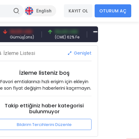
KAYIT OL
OTURUM AÇ
English
4,50 USD
94,44 USD
377,25 USD
6.0
ümüş(ons)
(CME) 62% Fe
Gemi Söküm
Altı
Genişlet
İzleme Listesi
İzleme listeniz boş
Favori emtialarınızı hızlı erişim için ekleyin
e son fiyat değişim haberlerini kaçırmayın.
Takip ettiğiniz haber kategorisi
bulunmuyor
Bildirim Tercihlerini Düzenle