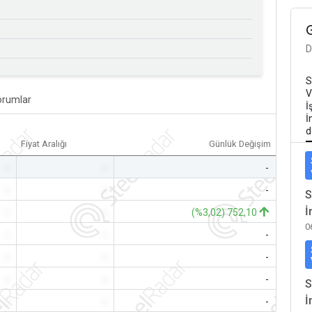
D
S
V
orumlar
İ
İ
d
Fiyat Aralığı
Günlük Değişim
-
-
-
-
-
-
S
İ
-
-
(%3,02) 752,10
0
-
-
-
-
-
-
-
-
-
S
İ
-
-
-