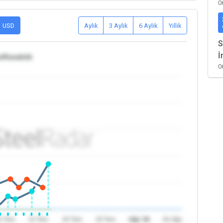
0
USD
Aylık
3 Aylık
6 Aylık
Yıllık
S
İ
e/Karabük
0
0 Tem
23 Tem
26 Tem
29 Tem
Ağu '26
04 Ağu