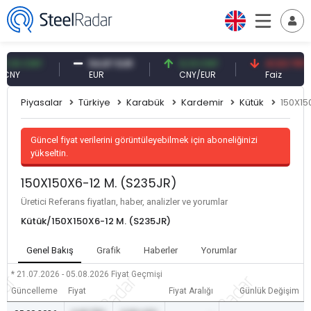
0 CNY
54,87 EUR
0,13 CNY
41,53 TRY
EUR
CNY/EUR
Faiz
Piyasalar
Türkiye
Karabük
Kardemir
Kütük
150X15
Güncel fiyat verilerini görüntüleyebilmek için aboneliğinizi
yükseltin.
150X150X6-12 M. (S235JR)
Üretici Referans fiyatları, haber, analizler ve yorumlar
Kütük/150X150X6-12 M. (S235JR)
Genel Bakış
Grafik
Haberler
Yorumlar
* 21.07.2026 - 05.08.2026
Fiyat Geçmişi
Güncelleme
Fiyat
Fiyat Aralığı
Günlük Değişim