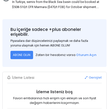
In Turkiye, semis from the Black Sea basin could be booked at
$508-510/t CFR Marmara ($470/t FOB) for October shipment.
While some customers claim that Russian origin was offered,
other participants admit that it could be only Belarus or Donbas.
Around 10,000 t of Belarusian product is available from the
market. Information about sales of 15,000-20,000 t at $485/t
Bu içeriğe sadece +plus aboneler
CFR around two weeks ago was circulating in the market, but it
erişebilir.
could not be confirmed at the time of publication. This was a re-
Piyasalara dair düşüncelerinizi paylaşmak ve daha fazla
export of Donbas material provided by a Russian mill.
yoruma ulaşmak için hemen ABONE OLUN!
Zaten bir hesabınız varsa
Oturum Açın
ABONE OLUN
Genişlet
İzleme Listesi
İzleme listeniz boş
Favori emtialarınızı hızlı erişim için ekleyin ve son fiyat
değişim haberlerini kaçırmayın.