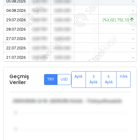
05.08.2026
0,00 TRY
0,00 USD
-
-
04.08.2026
0,00 TRY
0,00 USD
-
-
29.07.2026
0,00 TRY
0,00 USD
-
(%3,02) 752,10
28.07.2026
0,00 TRY
0,00 USD
-
-
27.07.2026
0,00 TRY
0,00 USD
-
-
22.07.2026
0,00 TRY
0,00 USD
-
-
21.07.2026
0,00 TRY
0,00 USD
-
-
Geçmiş
Aylık
3
6
Yıllık
TRY
USD
Veriler
Aylık
Aylık
150X150X6-12 M. (S235JR) Kütük - Türkiye/Karabük
5
4