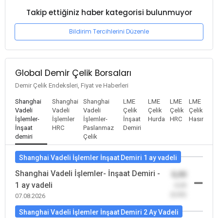
Takip ettiğiniz haber kategorisi bulunmuyor
Bildirim Tercihlerini Düzenle
Global Demir Çelik Borsaları
Demir Çelik Endeksleri, Fiyat ve Haberleri
Shanghai
Shanghai
Shanghai
LME
LME
LME
LME
Vadeli
Vadeli
Vadeli
Çelik
Çelik
Çelik
Çelik
İşlemler-
İşlemler
İşlemler-
İnşaat
Hurda
HRC
Hasır
İnşaat
HRC
Paslanmaz
Demiri
demiri
Çelik
Shanghai Vadeli İşlemler İnşaat Demiri 1 ay vadeli
Shanghai Vadeli İşlemler- İnşaat Demiri -
0,00
1 ay vadeli
-0,00
(0,00)
07.08.2026
Shanghai Vadeli İşlemler İnşaat Demiri 2 Ay Vadeli