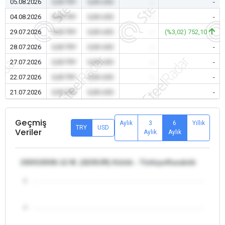
05.08.2026
0,00 TRY
0,00 USD
-
-
04.08.2026
0,00 TRY
0,00 USD
-
-
29.07.2026
0,00 TRY
0,00 USD
-
(%3,02) 752,10
28.07.2026
0,00 TRY
0,00 USD
-
-
27.07.2026
0,00 TRY
0,00 USD
-
-
22.07.2026
0,00 TRY
0,00 USD
-
-
21.07.2026
0,00 TRY
0,00 USD
-
-
Geçmiş
Aylık
3
6
Yıllık
TRY
USD
Veriler
Aylık
Aylık
150X150X6-12 M. (S235JR) Kütük - Türkiye/Karabük
5
4