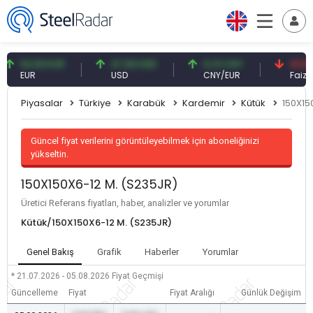
54,93 EUR
47,59 USD
0,13 CNY
41,53 TR
EUR
USD
CNY/EUR
Faiz
Piyasalar
Türkiye
Karabük
Kardemir
Kütük
150X15
Güncel fiyat verilerini görüntüleyebilmek için aboneliğinizi
yükseltin.
150X150X6-12 M. (S235JR)
Üretici Referans fiyatları, haber, analizler ve yorumlar
Kütük/150X150X6-12 M. (S235JR)
Genel Bakış
Grafik
Haberler
Yorumlar
* 21.07.2026 - 05.08.2026
Fiyat Geçmişi
Güncelleme
Fiyat
Fiyat Aralığı
Günlük Değişim