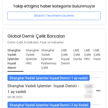
Takip ettiğiniz haber kategorisi bulunmuyor
Bildirim Tercihlerini Düzenle
Global Demir Çelik Borsaları
Demir Çelik Endeksleri, Fiyat ve Haberleri
Shanghai
Shanghai
Shanghai
LME
LME
LME
LME
Vadeli
Vadeli
Vadeli
Çelik
Çelik
Çelik
Çelik
İşlemler-
İşlemler
İşlemler-
İnşaat
Hurda
HRC
Hasır
İnşaat
HRC
Paslanmaz
Demiri
demiri
Çelik
Shanghai Vadeli İşlemler İnşaat Demiri 1 ay vadeli
Shanghai Vadeli İşlemler- İnşaat Demiri -
0,00
1 ay vadeli
-0,00
(0,00)
06.08.2026
Shanghai Vadeli İşlemler İnşaat Demiri 2 Ay Vadeli