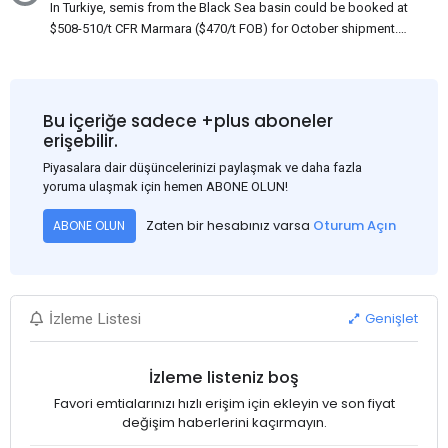
In Turkiye, semis from the Black Sea basin could be booked at
$508-510/t CFR Marmara ($470/t FOB) for October shipment.
While some customers claim that Russian origin was offered,
other participants admit that it could be only Belarus or Donbas.
Around 10,000 t of Belarusian product is available from the
market. Information about sales of 15,000-20,000 t at $485/t
Bu içeriğe sadece +plus aboneler
CFR around two weeks ago was circulating in the market, but it
erişebilir.
could not be confirmed at the time of publication. This was a re-
Piyasalara dair düşüncelerinizi paylaşmak ve daha fazla
export of Donbas material provided by a Russian mill.
yoruma ulaşmak için hemen ABONE OLUN!
Zaten bir hesabınız varsa
Oturum Açın
ABONE OLUN
Genişlet
İzleme Listesi
İzleme listeniz boş
Favori emtialarınızı hızlı erişim için ekleyin ve son fiyat
değişim haberlerini kaçırmayın.