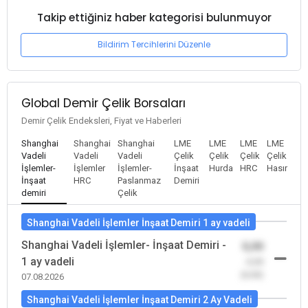
Takip ettiğiniz haber kategorisi bulunmuyor
Bildirim Tercihlerini Düzenle
Global Demir Çelik Borsaları
Demir Çelik Endeksleri, Fiyat ve Haberleri
Shanghai
Shanghai
Shanghai
LME
LME
LME
LME
Vadeli
Vadeli
Vadeli
Çelik
Çelik
Çelik
Çelik
İşlemler-
İşlemler
İşlemler-
İnşaat
Hurda
HRC
Hasır
İnşaat
HRC
Paslanmaz
Demiri
demiri
Çelik
Shanghai Vadeli İşlemler İnşaat Demiri 1 ay vadeli
Shanghai Vadeli İşlemler- İnşaat Demiri -
0,00
1 ay vadeli
-0,00
(0,00)
07.08.2026
Shanghai Vadeli İşlemler İnşaat Demiri 2 Ay Vadeli