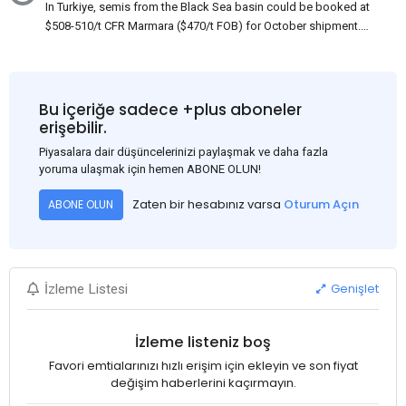
In Turkiye, semis from the Black Sea basin could be booked at
$508-510/t CFR Marmara ($470/t FOB) for October shipment.
While some customers claim that Russian origin was offered,
other participants admit that it could be only Belarus or Donbas.
Around 10,000 t of Belarusian product is available from the
market. Information about sales of 15,000-20,000 t at $485/t
Bu içeriğe sadece +plus aboneler
CFR around two weeks ago was circulating in the market, but it
erişebilir.
could not be confirmed at the time of publication. This was a re-
Piyasalara dair düşüncelerinizi paylaşmak ve daha fazla
export of Donbas material provided by a Russian mill.
yoruma ulaşmak için hemen ABONE OLUN!
Zaten bir hesabınız varsa
Oturum Açın
ABONE OLUN
Genişlet
İzleme Listesi
İzleme listeniz boş
Favori emtialarınızı hızlı erişim için ekleyin ve son fiyat
değişim haberlerini kaçırmayın.