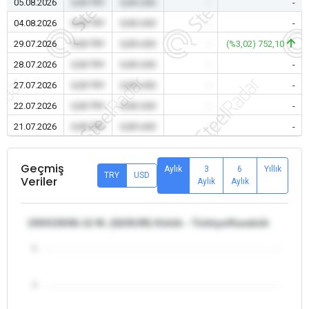
05.08.2026
0,00 TRY
0,00 USD
-
-
04.08.2026
0,00 TRY
0,00 USD
-
-
29.07.2026
0,00 TRY
0,00 USD
-
(%3,02) 752,10
28.07.2026
0,00 TRY
0,00 USD
-
-
27.07.2026
0,00 TRY
0,00 USD
-
-
22.07.2026
0,00 TRY
0,00 USD
-
-
21.07.2026
0,00 TRY
0,00 USD
-
-
Geçmiş
Aylık
3
6
Yıllık
TRY
USD
Veriler
Aylık
Aylık
150X150X6-12 M. (S235JR) Kütük - Türkiye/Karabük
5
4